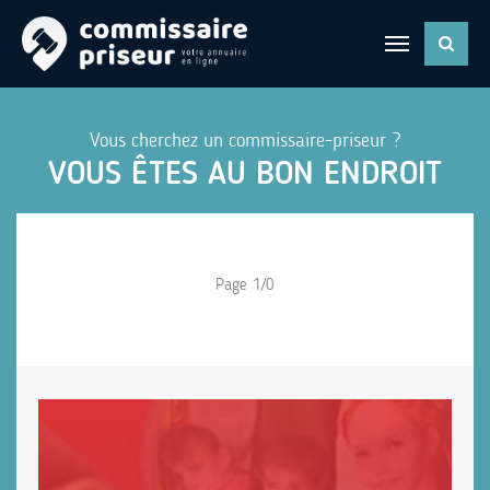
Vous cherchez un commissaire-priseur ?
VOUS ÊTES AU BON ENDROIT
Page 1/0