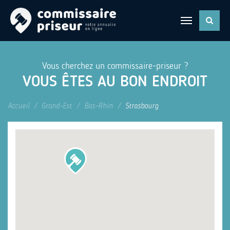
Vous cherchez un commissaire-priseur ?
VOUS ÊTES AU BON ENDROIT
Accueil
Grand-Est
Bas-Rhin
Strasbourg