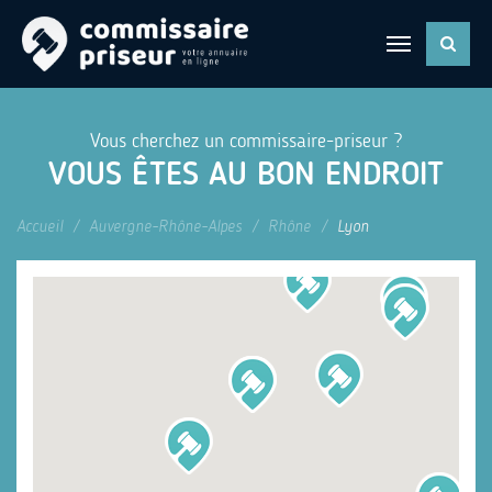
Vous cherchez un commissaire-priseur ?
VOUS ÊTES AU BON ENDROIT
Accueil
Auvergne-Rhône-Alpes
Rhône
Lyon