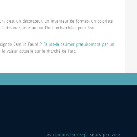
r : c’est un décorateur, un inventeur de formes, un coloriste
t l’artisanat, sont aujourd’hui recherchées pour leur
signée Camille Fauré ?
Faites-la estimer gratuitement par un
la valeur actuelle sur le marché de l’art.
Les commissaires-priseurs par ville