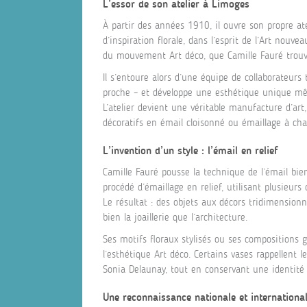
L’essor de son atelier à Limoges
À partir des années 1910, il ouvre son propre ate
d’inspiration florale, dans l’esprit de l’Art nouve
du mouvement Art déco, que Camille Fauré trouv
Il s’entoure alors d’une équipe de collaborateur
proche – et développe une esthétique unique mêl
L’atelier devient une véritable manufacture d’art
décoratifs en émail cloisonné ou émaillage à cha
L’invention d’un style : l’émail en relief
Camille Fauré pousse la technique de l’émail bien
procédé d’émaillage en relief, utilisant plusieur
Le résultat : des objets aux décors tridimensionn
bien la joaillerie que l’architecture.
Ses motifs floraux stylisés ou ses compositions 
l’esthétique Art déco. Certains vases rappellent l
Sonia Delaunay, tout en conservant une identité 
Une reconnaissance nationale et internationa