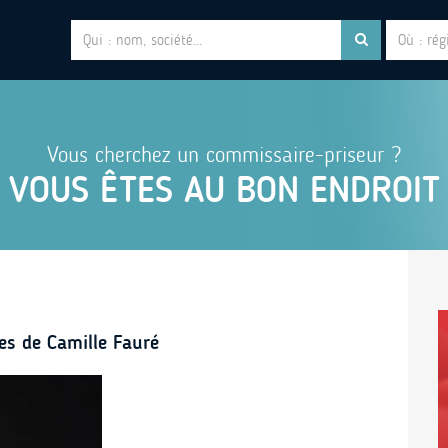
Vous cherchez un commissaire-priseur ?
VOUS ÊTES AU BON ENDROIT
es de Camille Fauré