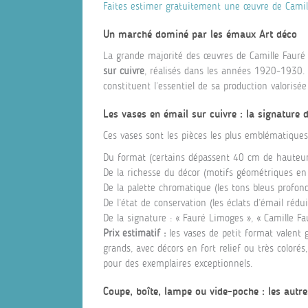
Faites estimer gratuitement une œuvre de Camill
Un marché dominé par les émaux Art déco
La grande majorité des œuvres de Camille Fauré
sur cuivre
, réalisés dans les années 1920-1930. 
constituent l’essentiel de sa production valorisé
Les vases en émail sur cuivre : la signature 
Ces vases sont les pièces les plus emblématiques
Du format (certains dépassent 40 cm de hauteur, 
De la richesse du décor (motifs géométriques en re
De la palette chromatique (les tons bleus profond
De l’état de conservation (les éclats d’émail rédu
De la signature : « Fauré Limoges », « Camille Fau
Prix estimatif :
les vases de petit format valent
grands, avec décors en fort relief ou très coloré
pour des exemplaires exceptionnels.
Coupe, boîte, lampe ou vide-poche : les autre