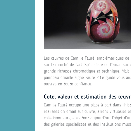
Les œuvres de Camille Fauré, emblématiques de l’
sur le marché de l’art. Spécialiste de l’émail sur
grande richesse chromatique et technique. Mais q
panneau émaillé signé Fauré ? Ce guide vous aide
œuvres en toute confiance.
Cote, valeur et estimation des œuv
Camille Fauré occupe une place à part dans l’hist
réalisées en émail sur cuivre, allient virtuosité
collectionneurs, elles font aujourd’hui l’objet d
des galeries spécialisées et des institutions musé