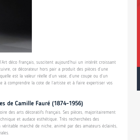
Art déco français, suscitent aujourd’hui un intérêt croissant
 cuivre, ce décorateur hors pair a produit des pièces d’une
uelle est la valeur réelle d’un vase, d’une coupe ou d’un
 à comprendre la cote de l’artiste et à faire expertiser vos
res de Camille Fauré (1874-1956)
oire des arts décoratifs français. Ses pièces, majoritairement
 technique et audace esthétique. Très recherchées des
’un véritable marché de niche, animé par des amateurs éclairés,
ales.