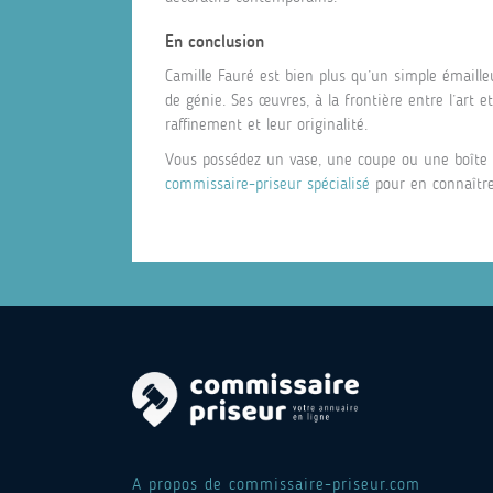
En conclusion
Camille Fauré est bien plus qu’un simple émailleu
de génie. Ses œuvres, à la frontière entre l’art e
raffinement et leur originalité.
Vous possédez un vase, une coupe ou une boîte 
commissaire-priseur spécialisé
pour en connaître 
A propos de commissaire-priseur.com