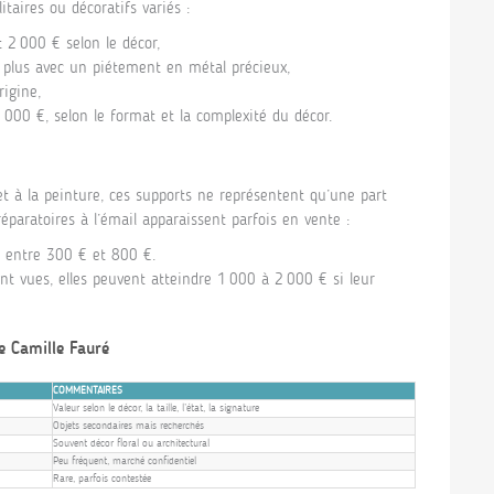
taires ou décoratifs variés :
2 000 € selon le décor,
 plus avec un piétement en métal précieux,
rigine,
000 €, selon le format et la complexité du décor.
t à la peinture, ces supports ne représentent qu’une part
paratoires à l’émail apparaissent parfois en vente :
: entre 300 € et 800 €.
t vues, elles peuvent atteindre 1 000 à 2 000 € si leur
e Camille Fauré
COMMENTAIRES
Valeur selon le décor, la taille, l’état, la signature
Objets secondaires mais recherchés
Souvent décor floral ou architectural
Peu fréquent, marché confidentiel
Rare, parfois contestée