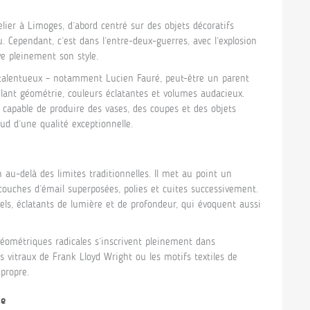
lier à Limoges, d’abord centré sur des objets décoratifs
au. Cependant, c’est dans l’entre-deux-guerres, avec l’explosion
e pleinement son style.
s talentueux – notamment Lucien Fauré, peut-être un parent
ant géométrie, couleurs éclatantes et volumes audacieux.
, capable de produire des vases, des coupes et des objets
ud d’une qualité exceptionnelle.
 au-delà des limites traditionnelles. Il met au point un
s couches d’émail superposées, polies et cuites successivement.
els, éclatants de lumière et de profondeur, qui évoquent aussi
géométriques radicales s’inscrivent pleinement dans
es vitraux de Frank Lloyd Wright ou les motifs textiles de
propre.
le