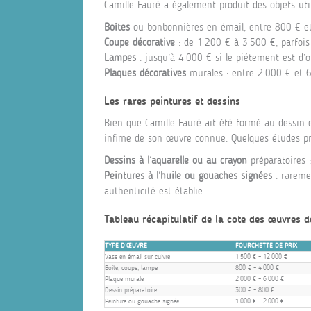
Camille Fauré a également produit des objets utili
Boîtes
ou bonbonnières en émail, entre 800 € et 
Coupe décorative
: de 1 200 € à 3 500 €, parfois
Lampes
: jusqu’à 4 000 € si le piétement est d’o
Plaques décoratives
murales : entre 2 000 € et 6 
Les rares peintures et dessins
Bien que Camille Fauré ait été formé au dessin e
infime de son œuvre connue. Quelques études pré
Dessins à l’aquarelle ou au crayon
préparatoires 
Peintures à l’huile ou gouaches signées
: raremen
authenticité est établie.
Tableau récapitulatif de la cote des œuvres d
TYPE D’ŒUVRE
FOURCHETTE DE PRIX
Vase en émail sur cuivre
1 500 € – 12 000 €
Boîte, coupe, lampe
800 € – 4 000 €
Plaque murale
2 000 € – 6 000 €
Dessin préparatoire
300 € – 800 €
Peinture ou gouache signée
1 000 € – 2 000 €