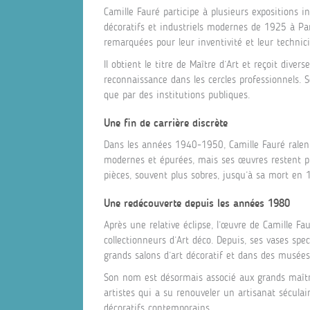
Camille Fauré participe à plusieurs expositions in
décoratifs et industriels modernes de 1925 à Par
remarquées pour leur inventivité et leur technici
Il obtient le titre de Maître d’Art et reçoit diver
reconnaissance dans les cercles professionnels. S
que par des institutions publiques.
Une fin de carrière discrète
Dans les années 1940-1950, Camille Fauré ralenti
modernes et épurées, mais ses œuvres restent pr
pièces, souvent plus sobres, jusqu’à sa mort en
Une redécouverte depuis les années 1980
Après une relative éclipse, l’œuvre de Camille F
collectionneurs d’Art déco. Depuis, ses vases spe
grands salons d’art décoratif et dans des musées 
Son nom est désormais associé aux grands maître
artistes qui a su renouveler un artisanat sécula
décoratifs contemporains.