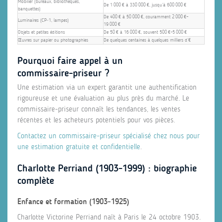
Mobilier (bureaux, bibliothèques,
De 1 000 € à 330 000 €, jusqu’à 600 000 €
banquettes)
De 400 € à 50 000 €, couramment 2 000 €–
Luminaires (CP‑1, lampes)
19 000 €
Objets et petites éditions
De 50 € à 16 000 €, souvent 500 €–5 000 €
Œuvres sur papier ou photographies
De quelques centaines à quelques milliers d’€
Pourquoi faire appel à un
commissaire‑priseur ?
Une estimation via un expert garantit une authentification
rigoureuse et une évaluation au plus près du marché. Le
commissaire‑priseur connaît les tendances, les ventes
récentes et les acheteurs potentiels pour vos pièces.
Contactez un commissaire‑priseur spécialisé chez nous pour
une estimation gratuite et confidentielle
.
Charlotte Perriand (1903‑1999) : biographie
complète
Enfance et formation (1903‑1925)
Charlotte Victorine Perriand naît à Paris le 24 octobre 1903.