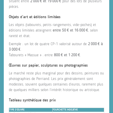
situent entre
2 000 € et 19 000 €
pour des lots de plusieurs
pièces.
Objets d’art et éditions limitées
Les objets (tabourets, petits rangements, vide‑poches) et
éditions limitées atteignent
entre 50 € et 16 000 €
, selon
rareté et état.
Exemple : un lot de quatre CP‑1 valorisé autour de
2 000 € à
3 000 €
.
Tabourets « Massue » : entre
800 € et 1 200 €
.
Œuvres sur papier, sculptures ou photographies
Le marché reste plus marginal pour des dessins, peintures ou
photographies de Perriand. Les prix généralement sont
modestes, souvent quelques centaines d’euros, rarement plus
de quelques milliers selon l’intérêt historique ou artistique.
Tableau synthétique des prix
TYPE D’ŒUVRE
FOURCHETTE INDICATIVE