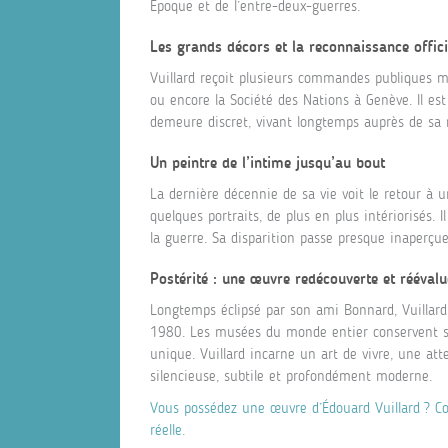
Époque et de l’entre-deux-guerres.
Les grands décors et la reconnaissance offici
Vuillard reçoit plusieurs commandes publiques maj
ou encore la Société des Nations à Genève. Il es
demeure discret, vivant longtemps auprès de sa 
Un peintre de l’intime jusqu’au bout
La dernière décennie de sa vie voit le retour à u
quelques portraits, de plus en plus intériorisés. I
la guerre. Sa disparition passe presque inaperçu
Postérité : une œuvre redécouverte et réévalu
Longtemps éclipsé par son ami Bonnard, Vuillard
1980. Les musées du monde entier conservent ses
unique. Vuillard incarne un art de vivre, une at
silencieuse, subtile et profondément moderne.
Vous possédez une œuvre d’Édouard Vuillard ? Co
réelle.