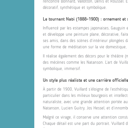
rencontre Bonnard, Vallotton, Denis et Roussel. 
décoratif, synthétique et symbolique.
Le tournant Nabi (1888-1900) : ornement et s
Influencé par les estampes japonaises, Gauguin e
et développe une peinture plane, décorative, faite
ses amis, dans des scènes d’intérieur plongées 
une forme de méditation sur la vie domestique, l’
Il réalise également des décors pour le théâtre
des mécènes comme les Natanson. L’art de Vuillar
symbolique, immersif.
Un style plus réaliste et une carrière officiel
À partir de 1900, Vuillard s’éloigne de l’esthéti
particulier dans les milieux bourgeois et intellec
naturaliste, avec une grande attention portée aux 
Natanson, Lucien Guitry, Jos Hessel, et d’innomb
Malgré ce virage, il conserve une attention consta
Chaque détail est une part du portrait. Vuillard d