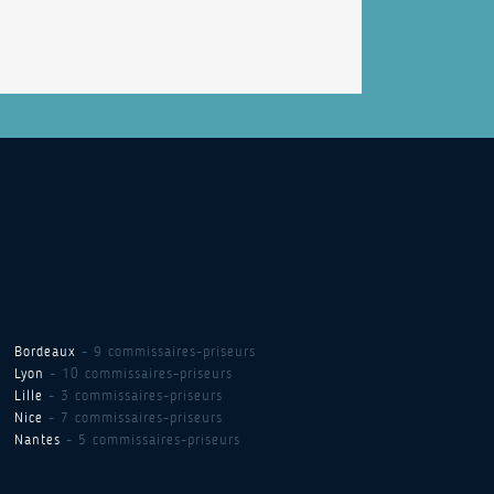
Bordeaux
- 9 commissaires-priseurs
Lyon
- 10 commissaires-priseurs
Lille
- 3 commissaires-priseurs
Nice
- 7 commissaires-priseurs
Nantes
- 5 commissaires-priseurs