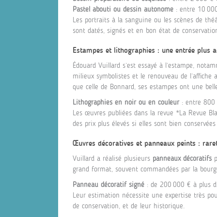
Pastel abouti ou dessin autonome
: entre 10 00
Les portraits à la sanguine ou les scènes de théâ
sont datés, signés et en bon état de conservatio
Estampes et lithographies : une entrée plus a
Édouard Vuillard s’est essayé à l’estampe, nota
milieux symbolistes et le renouveau de l’affiche
que celle de Bonnard, ses estampes ont une belle
Lithographies en noir ou en couleur
: entre 800 
Les œuvres publiées dans la revue *La Revue Bla
des prix plus élevés si elles sont bien conservées
Œuvres décoratives et panneaux peints : raret
Vuillard a réalisé plusieurs
panneaux décoratifs
p
grand format, souvent commandées par la bourgeo
Panneau décoratif signé
: de 200 000 € à plus d’
Leur estimation nécessite une expertise très po
de conservation, et de leur historique.