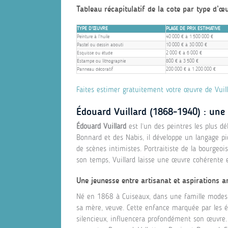
Tableau récapitulatif de la cote par type d’œ
TYPE D’ŒUVRE
PLAGE DE PRIX ESTIMATIVE
Peinture à l’huile
40 000 € à 1 500 000 €
Pastel ou dessin abouti
10 000 € à 30 000 €
Esquisse ou étude
2 000 € à 6 000 €
Estampe ou lithographie
800 € à 3 500 €
Panneau décoratif
200 000 € à 1 200 000 €
Faites estimer gratuitement votre œuvre de Vuil
Édouard Vuillard (1868-1940) : une 
Édouard Vuillard
est l’un des peintres les plus dé
Bonnard et des Nabis, il développe un langage pic
de scènes intimistes. Portraitiste de la bourgeois
son temps, Vuillard laisse une œuvre cohérente 
Une jeunesse entre artisanat et aspirations ar
Né en 1868 à Cuiseaux, dans une famille modeste,
sa mère, veuve. Cette enfance marquée par les éto
silencieux, influencera profondément son œuvre. I