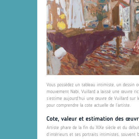
Vous possédez un tableau intimiste, un dessin o
mouvement Nabi, Vuillard a laissé une œuvre ric
s’estime aujourd’hui une œuvre de Vuillard sur l
pour comprendre la cote actuelle de l’artiste.
Cote, valeur et estimation des œuvr
Artiste phare de la fin du XIXe siècle et du débu
d’intérieurs et ses portraits intimistes, souvent