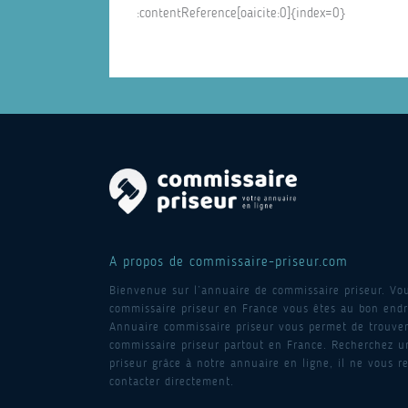
​:contentReference[oaicite:0]{index=0}​
A propos de commissaire-priseur.com
Bienvenue sur l’annuaire de commissaire priseur. Vo
commissaire priseur en France vous êtes au bon endro
Annuaire commissaire priseur vous permet de trouver
commissaire priseur partout en France. Recherchez 
priseur grâce à notre annuaire en ligne, il ne vous re
contacter directement.