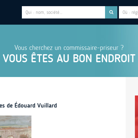
Vous cherchez un commissaire-priseur ?
VOUS ÊTES AU BON ENDROIT
es de Édouard Vuillard