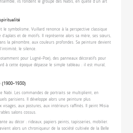
Ensemble, ils fondent le groupe des Nabis, en quête d’un art
piritualité
t le symbolisme, Vuillard renonce à la perspective classique
 d’aplats et de motifs. Il représente alors sa mère, ses sœurs,
dans la pénombre, aux couleurs profondes. Sa peinture devient
intimité, le silence.
 (notamment pour Lugné-Poe), des panneaux décoratifs pour
d à cette époque dépasse le simple tableau : il est mural,
le (1900-1930)
que Nabi. Les commandes de portraits se multiplient, en
tuels parisiens. Il développe alors une peinture plus
visages, aux postures, aux intérieurs raffinés. Il peint Misia
rables salons cossus.
nte au décor : rideaux, papiers peints, tapisseries, mobilier.
evient alors un chroniqueur de la société cultivée de la Belle