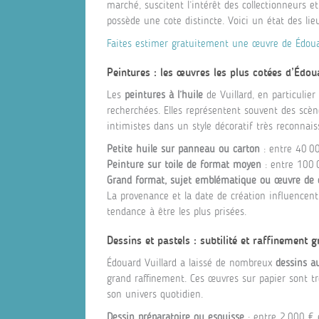
marché, suscitent l’intérêt des collectionneurs e
possède une cote distincte. Voici un état des lie
Faites estimer gratuitement une œuvre de Édouar
Peintures : les œuvres les plus cotées d’Édou
Les
peintures à l’huile
de Vuillard, en particulie
recherchées. Elles représentent souvent des scène
intimistes dans un style décoratif très reconnais
Petite huile sur panneau ou carton
: entre 40 0
Peinture sur toile de format moyen
: entre 100 
Grand format, sujet emblématique ou œuvre d
La provenance et la date de création influencen
tendance à être les plus prisées.
Dessins et pastels : subtilité et raffinement 
Édouard Vuillard a laissé de nombreux
dessins au
grand raffinement. Ces œuvres sur papier sont trè
son univers quotidien.
Dessin préparatoire ou esquisse
: entre 2 000 € 