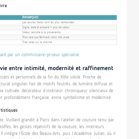
uvre
REMARQUES
Les œuvres Nabis sont les plus recherchées
Signé, daté et encadré = plus de valeur
Valeur sensible à la provenance
Plus rare que Bonnard, donc très prisé
Très rares sur le marché
lard par un commissaire-priseur spécialisé
.
vie entre intimité, modernité et raffinement
licats et personnels de la fin du XIXe siècle. Proche de
tural singulier fait de motifs feutrés, de lumière diffuse et
ie cultivée, décorateur d’intérieur, chroniqueur silencieux de
et profondément française, entre symbolisme et modernité.
tistiques
 Vuillard grandit à Paris dans l’atelier de couture tenu par
ffes, les gestes répétitifs de la couture, les intérieurs
l intègre l’École des Beaux-Arts, puis l’Académie Julian, où il