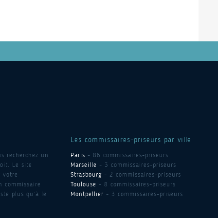
Les commissaires-priseurs par ville
us recherchez un
Paris
- 86 commissaires-priseurs
it. Le site
Marseille
- 3 commissaires-priseurs
 votre
Strasbourg
- 2 commissaires-priseurs
un commissaire
Toulouse
- 8 commissaires-priseurs
ste plus qu’à le
Montpellier
- 3 commissaires-priseurs