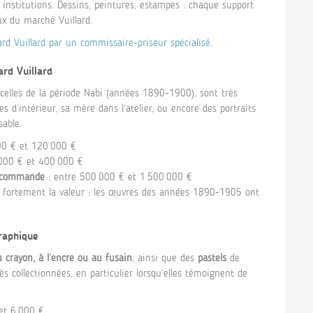
t institutions. Dessins, peintures, estampes : chaque support
ux du marché Vuillard.
d Vuillard par un commissaire-priseur spécialisé
.
ard Vuillard
r celles de la période Nabi (années 1890-1900), sont très
s d’intérieur, sa mère dans l’atelier, ou encore des portraits
sable.
00 € et 120 000 €
000 € et 400 000 €
e commande
: entre 500 000 € et 1 500 000 €
t fortement la valeur : les œuvres des années 1890-1905 ont
graphique
 crayon, à l’encre ou au fusain
, ainsi que des
pastels
de
s collectionnées, en particulier lorsqu’elles témoignent de
et 6 000 €