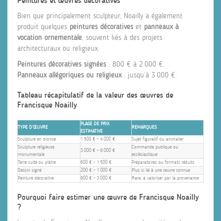
Peintures et œuvres décoratives
Bien que principalement sculpteur, Noailly a également
produit quelques
peintures décoratives
et
panneaux à
vocation ornementale
, souvent liés à des projets
architecturaux ou religieux.
Peintures décoratives signées
: 800 € à 2 000 €.
Panneaux allégoriques ou religieux
: jusqu’à 3 000 €.
Tableau récapitulatif de la valeur des œuvres de
Francisque Noailly
PLAGE DE PRIX
TYPE D’ŒUVRE
REMARQUES
ESTIMATIVE
Sculpture en bronze
1 500 € – 4 000 €
Sujet figuratif ou animalier
Sculpture religieuse
Commande publique ou
3 000 € – 8 000 €
monumentale
ecclésiastique
Terre cuite ou plâtre
600 € – 1 500 €
Préparatoires ou formats réduits
Dessin signé
200 € – 1 000 €
Plus si lié à une œuvre connue
Peinture décorative
800 € – 3 000 €
Rare, à valoriser par la provenance
Pourquoi faire estimer une œuvre de Francisque Noailly
?