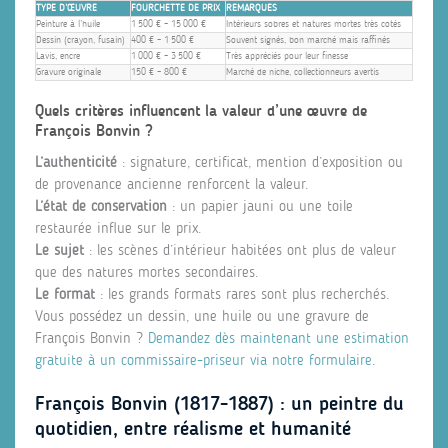
TYPE D’ŒUVRE
FOURCHETTE DE PRIX
REMARQUES
Peinture à l’huile
1 500 € – 15 000 €
Intérieurs sobres et natures mortes très cotés
Dessin (crayon, fusain)
400 € – 1 500 €
Souvent signés, bon marché mais raffinés
Lavis, encre
1 000 € – 3 500 €
Très appréciés pour leur finesse
Gravure originale
150 € – 800 €
Marché de niche, collectionneurs avertis
Quels critères influencent la valeur d’une œuvre de
François Bonvin ?
L’authenticité
: signature, certificat, mention d’exposition ou
de provenance ancienne renforcent la valeur.
L’état de conservation
: un papier jauni ou une toile
restaurée influe sur le prix.
Le sujet
: les scènes d’intérieur habitées ont plus de valeur
que des natures mortes secondaires.
Le format
: les grands formats rares sont plus recherchés.
Vous possédez un dessin, une huile ou une gravure de
François Bonvin ?
Demandez dès maintenant une estimation
gratuite à un commissaire-priseur via notre formulaire
.
François Bonvin (1817-1887) : un peintre du
quotidien, entre réalisme et humanité