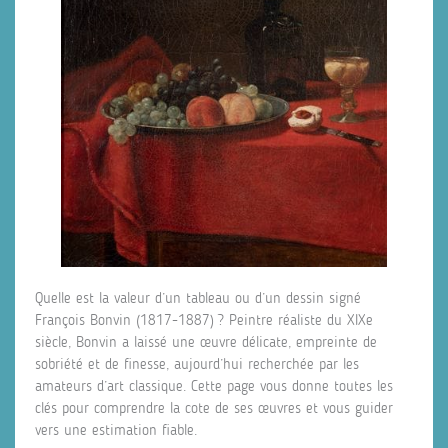
Quelle est la valeur d’un tableau ou d’un dessin signé
François Bonvin (1817-1887) ? Peintre réaliste du XIXe
siècle, Bonvin a laissé une œuvre délicate, empreinte de
sobriété et de finesse, aujourd’hui recherchée par les
amateurs d’art classique. Cette page vous donne toutes les
clés pour comprendre la cote de ses œuvres et vous guider
vers une estimation fiable.