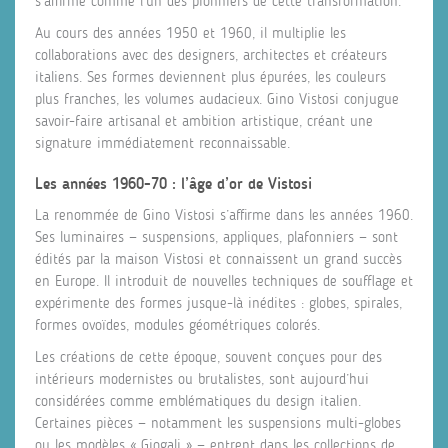
s’affirme comme l’un des pionniers de cette transformation.
Au cours des années 1950 et 1960, il multiplie les
collaborations avec des designers, architectes et créateurs
italiens. Ses formes deviennent plus épurées, les couleurs
plus franches, les volumes audacieux. Gino Vistosi conjugue
savoir-faire artisanal et ambition artistique, créant une
signature immédiatement reconnaissable.
Les années 1960-70 : l’âge d’or de Vistosi
La renommée de Gino Vistosi s’affirme dans les années 1960.
Ses luminaires — suspensions, appliques, plafonniers — sont
édités par la maison Vistosi et connaissent un grand succès
en Europe. Il introduit de nouvelles techniques de soufflage et
expérimente des formes jusque-là inédites : globes, spirales,
formes ovoïdes, modules géométriques colorés.
Les créations de cette époque, souvent conçues pour des
intérieurs modernistes ou brutalistes, sont aujourd’hui
considérées comme emblématiques du design italien.
Certaines pièces — notamment les suspensions multi-globes
ou les modèles « Giogali » — entrent dans les collections de