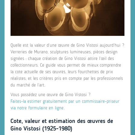
Quelle est la valeur d’une œuvre de Gino Vistosi aujourd’hui ?
Verreries de Murano, sculptures lumineuses, pièces design
signées : chaque création de Gino Vistosi attire l’œil des
collectionneurs. Ce guide vous permet de mieux comprendre
la cote actuelle de ses œuvres, leurs fourchettes de prix
réalistes, et les critères pris en compte par les professionnels
du marché de l’art.
Vous possédez une œuvre de Gino Vistosi ?
Faites-la estimer gratuitement par un commissaire-priseur
via notre formulaire en ligne
.
Cote, valeur et estimation des œuvres de
Gino Vistosi (1925-1980)