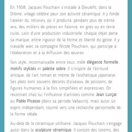
En 1958, Jacques Pouchain s’installe à Dieulefit, dans la
Drôme, village célèbre pour son activité céramique. Il y fonde
l’atelier du
Véronès
, où il produira, pendant plus de trente
ans, des milliers de pièces en faïence, en grès ou en terre
cuite. Loin d’une production industrielle, chaque objet porte
sa marque, entre rigueur de la forme et liberté du geste. Il y
travaille avec sa compagne Nicole Pouchain, qui participe à
l’élaboration et à la diffusion des œuvres.
Son style, reconnaissable entre tous, mêle
élégance formelle
,
motifs stylisés
et
palette sobre
. Il s’inspire de l’écriture
antique, de l’art roman et même de l’esthétique japonaise.
Ses plats sont souvent décorés d’oiseaux, de poissons, de
figures humaines à la fois simplifiées et expressives. On
reconnaît chez lui l’influence d’artistes comme
Jean Lurçat
ou
Pablo Picasso
(dans sa période Vallauris), mais aussi un
esprit indépendant, tourné vers une recherche personnelle de
la forme idéale.
Au-delà de la céramique utilitaire, Jacques Pouchain s’engage
aussi dans la
sculpture céramique
. Il conçoit des totems, des