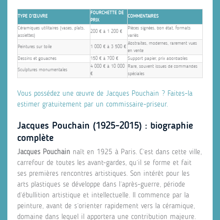
FOURCHETTE DE
TYPE D’ŒUVRE
COMMENTAIRES
PRIX
Céramiques utilitaires (vases, plats,
Pièces signées, bon état, formats
200 € à 1 200 €
assiettes)
variés
Abstraites, modernes, rarement vues
Peintures sur toile
1 000 € à 3 500 €
en vente
Dessins et gouaches
150 € à 700 €
Support papier, prix abordables
4 000 € à 10 000
Rare, souvent issues de commandes
Sculptures monumentales
€
spéciales
Vous possédez une œuvre de Jacques Pouchain ? Faites-la
estimer gratuitement par un commissaire-priseur.
Jacques Pouchain (1925-2015) : biographie
complète
Jacques Pouchain
naît en 1925 à Paris. C’est dans cette ville,
carrefour de toutes les avant-gardes, qu’il se forme et fait
ses premières rencontres artistiques. Son intérêt pour les
arts plastiques se développe dans l’après-guerre, période
d’ébullition artistique et intellectuelle. Il commence par la
peinture, avant de s’orienter rapidement vers la céramique,
domaine dans lequel il apportera une contribution majeure.