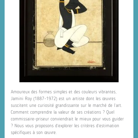
Amoureux des formes simples et des couleurs vibrantes,
Jamini Roy (1887‑1972) est un artiste dont les œuvres
suscitent une curiosité grandissante sur le marché de l’art.
Comment comprendre la valeur de ses créations ? Quel
commissaire‑priseur conviendrait le mieux pour vous guider
? Nous vous proposons d’explorer les critères d’estimation
spécifiques à son œuvre.