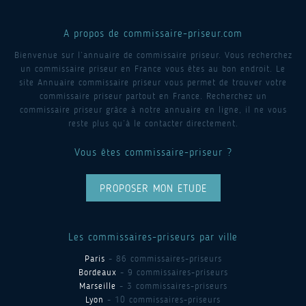
A propos de commissaire-priseur.com
Bienvenue sur l’annuaire de commissaire priseur. Vous recherchez
un commissaire priseur en France vous êtes au bon endroit. Le
site Annuaire commissaire priseur vous permet de trouver votre
commissaire priseur partout en France. Recherchez un
commissaire priseur grâce à notre annuaire en ligne, il ne vous
reste plus qu’à le contacter directement.
Vous êtes commissaire-priseur ?
PROPOSER MON ETUDE
Les commissaires-priseurs par ville
Paris
- 86 commissaires-priseurs
Bordeaux
- 9 commissaires-priseurs
Marseille
- 3 commissaires-priseurs
Lyon
- 10 commissaires-priseurs