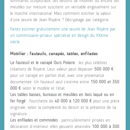
luminaires sculpturaux, ses dessins de mobilier ou encore ses
meubles sur mesure suscitent un véritable engouement sur
le marché international. Mais comment estimer la valeur
d’une œuvre de Jean Royère ? Décryptage par catégorie.
Faites estimer gratuitement une œuvre de Jean Royère par
un commissaire-priseur spécialisé en design du XXème
siècle
.
Mobilier : fauteuils, canapés, tables, enfilades
Le fauteuil et le canapé Ours Polaire
: les plus célèbres
créations de Royère. Leur valeur peut dépasser
500 000 €
pour un canapé en parfait état, avec une provenance
documentée. Un fauteuil seul s’estime entre
150 000 et 350
000 €
selon le modèle et l’état.
Les tables basses, bureaux et meubles en bois laqué ou en
fer forgé
: fourchette de
40 000 à 120 000 €
pour une pièce
originale, selon la complexité du dessin et la présence de sa
signature.
Les enfilades et commodes
: particulièrement prisées en
décoration d’intérieur, elles peuvent atteindre
100 000 à 300