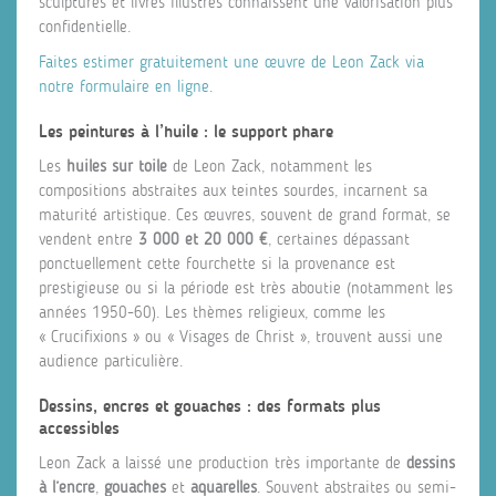
sculptures et livres illustrés connaissent une valorisation plus
confidentielle.
Faites estimer gratuitement une œuvre de Leon Zack via
notre formulaire en ligne
.
Les peintures à l’huile : le support phare
Les
huiles sur toile
de Leon Zack, notamment les
compositions abstraites aux teintes sourdes, incarnent sa
maturité artistique. Ces œuvres, souvent de grand format, se
vendent entre
3 000 et 20 000 €
, certaines dépassant
ponctuellement cette fourchette si la provenance est
prestigieuse ou si la période est très aboutie (notamment les
années 1950-60). Les thèmes religieux, comme les
« Crucifixions » ou « Visages de Christ », trouvent aussi une
audience particulière.
Dessins, encres et gouaches : des formats plus
accessibles
Leon Zack a laissé une production très importante de
dessins
à l’encre
,
gouaches
et
aquarelles
. Souvent abstraites ou semi-