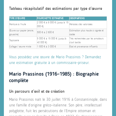
Tableau récapitulatif des estimations par type d’œuvre
TYPE D’ŒUVRE
FOURCHETTE ESTIMATIVE
OBSERVATIONS
2 000 € à 8 000 € (jusqu’à 15
Peinture à l’huile
Périodes clés valorisées
000 €)
Œuvre sur papier (encre,
Estimation plus haute si signée et
500 € à 2 600 €
gouache)
datée
5 000 € à 15 000 € (jusqu’à
Très recherchées par les amateurs
Tapisserie
40 000 €)
d’art textile
Collage / œuvre mixte
1 500 € à 3 000 €
État et provenance influents
Vous possédez une œuvre de Mario Prassinos ? Demandez
une estimation gratuite à un commissaire-priseur
.
Mario Prassinos (1916–1985) : Biographie
complète
Un parcours d’exil et de création
Mario Prassinos naît le 30 juillet 1916 à Constantinople, dans
une famille d’origine gréco-italienne. Son père, intellectuel
polyglotte, fuit les persécutions de l’Empire ottoman et