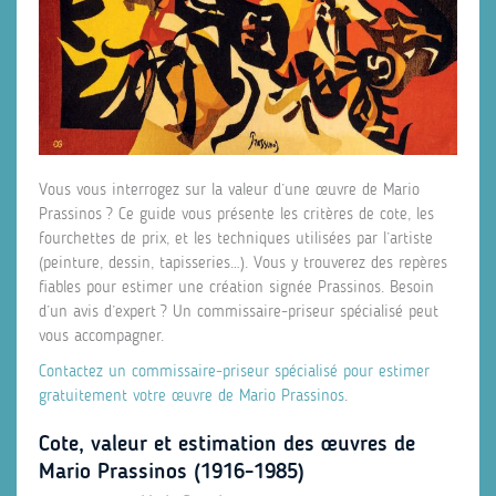
Vous vous interrogez sur la valeur d’une œuvre de Mario
Prassinos ? Ce guide vous présente les critères de cote, les
fourchettes de prix, et les techniques utilisées par l’artiste
(peinture, dessin, tapisseries…). Vous y trouverez des repères
fiables pour estimer une création signée Prassinos. Besoin
d’un avis d’expert ? Un commissaire‑priseur spécialisé peut
vous accompagner.
Contactez un commissaire‑priseur spécialisé pour estimer
gratuitement votre œuvre de Mario Prassinos
.
Cote, valeur et estimation des œuvres de
Mario Prassinos (1916‑1985)