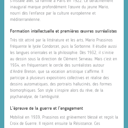
s’installe avec sa famille à Paris en 1922. Ce déracinement
inaugural marque profondément l’œuvre du jeune Mario,
nourri dès l’enfance par la culture européenne et
méditerranéenne.
Formation intellectuelle et premières œuvres surréalistes
Très tôt attiré par la littérature et les arts, Mario Prassinos
fréquente le lycée Condorcet, puis la Sorbonne. Il étudie aussi
les langues orientales et la philosophie. Dès 1932, il s’initie
au dessin sous la direction de Clément Serveau. Mais c’est en
1934, en fréquentant le cercle des surréalistes autour
d’André Breton, que sa vocation artistique s’affirme. Il
participe à plusieurs expositions collectives et réalise des
dessins automatiques, des portraits hallucinés, des formes
biomorphiques. Son style s’inspire alors du rêve, de la
psychanalyse, de l’ambiguïté.
L’épreuve de la guerre et l’engagement
Mobilisé en 1939, Prassinos est grièvement blessé et reçoit la
Croix de Guerre. Il rejoint ensuite la Résistance. Ces