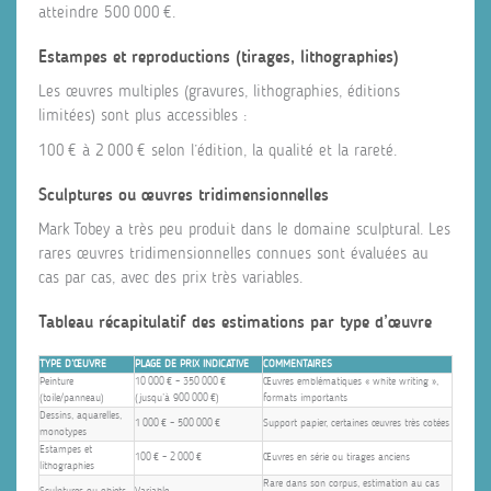
atteindre 500 000 €.
Estampes et reproductions (tirages, lithographies)
Les œuvres multiples (gravures, lithographies, éditions
limitées) sont plus accessibles :
100 € à 2 000 € selon l’édition, la qualité et la rareté.
Sculptures ou œuvres tridimensionnelles
Mark Tobey a très peu produit dans le domaine sculptural. Les
rares œuvres tridimensionnelles connues sont évaluées au
cas par cas, avec des prix très variables.
Tableau récapitulatif des estimations par type d’œuvre
TYPE D’ŒUVRE
PLAGE DE PRIX INDICATIVE
COMMENTAIRES
Peinture
10 000 € – 350 000 €
Œuvres emblématiques « white writing »,
(toile/panneau)
(jusqu’à 900 000 €)
formats importants
Dessins, aquarelles,
1 000 € – 500 000 €
Support papier, certaines œuvres très cotées
monotypes
Estampes et
100 € – 2 000 €
Œuvres en série ou tirages anciens
lithographies
Rare dans son corpus, estimation au cas
Sculptures ou objets
Variable