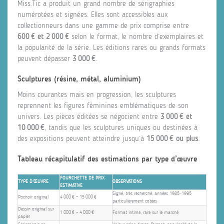
Miss.Tic a produit un grand nombre de sérigraphies
numérotées et signées. Elles sont accessibles aux
collectionneurs dans une gamme de prix comprise entre
600 € et 2 000 €
selon le format, le nombre d’exemplaires et
la popularité de la série. Les éditions rares ou grands formats
peuvent dépasser
3 000 €
.
Sculptures (résine, métal, aluminium)
Moins courantes mais en progression, les sculptures
reprennent les figures féminines emblématiques de son
univers. Les pièces éditées se négocient entre
3 000 € et
10 000 €
, tandis que les sculptures uniques ou destinées à
des expositions peuvent atteindre jusqu’à
15 000 € ou plus
.
Tableau récapitulatif des estimations par type d’œuvre
FOURCHETTE DE PRIX
TYPE D’ŒUVRE
OBSERVATIONS
ESTIMATIVE
Signé, très recherché, années 1985‑1995
Pochoir original
4 000 € – 15 000 €
particulièrement cotées
Dessin original sur
1 000 € – 4 000 €
Format intime, rare sur le marché
papier