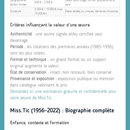
Sérigraphie en
Valeur selon tirage, format, popularité de la
600 € – 2 000 €
édition limitée
série
3 000 € – 10 000 € (max
Sculpture
Pièces éditées ou uniques, demande croissante
15 000 €+)
Critères influençant la valeur d’une œuvre
Authenticité
: une œuvre signée et/ou certifiée vaut
davantage.
Période
: les créations des premières années (1985‑1995)
sont les plus cotées.
Format et technique
: un grand format ou un support
original augmente la valeur.
État de conservation
: intact, non restauré, bien conservé.
Provenance et exposition
: exposition publique ou mention
dans catalogue valorisent le prix.
Demandez ici une estimation gratuite et confidentielle pour
votre œuvre de Miss.Tic
.
Miss.Tic (1956–2022) : Biographie complète
Enfance, contexte et formation