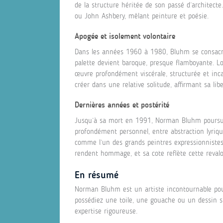
de la structure héritée de son passé d’architect
ou John Ashbery, mêlant peinture et poésie.
Apogée et isolement volontaire
Dans les années 1960 à 1980, Bluhm se consacre
palette devient baroque, presque flamboyante. L
œuvre profondément viscérale, structurée et incar
créer dans une relative solitude, affirmant sa libe
Dernières années et postérité
Jusqu’à sa mort en 1991, Norman Bluhm poursuit
profondément personnel, entre abstraction lyrique,
comme l’un des grands peintres expressionnistes 
rendent hommage, et sa cote reflète cette revalor
En résumé
Norman Bluhm est un artiste incontournable pou
possédiez une toile, une gouache ou un dessin s
expertise rigoureuse.