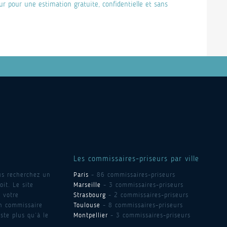
 pour une estimation gratuite, confidentielle et sans
Les commissaires-priseurs par ville
us recherchez un
Paris
- 86 commissaires-priseurs
it. Le site
Marseille
- 3 commissaires-priseurs
 votre
Strasbourg
- 2 commissaires-priseurs
un commissaire
Toulouse
- 8 commissaires-priseurs
ste plus qu’à le
Montpellier
- 3 commissaires-priseurs