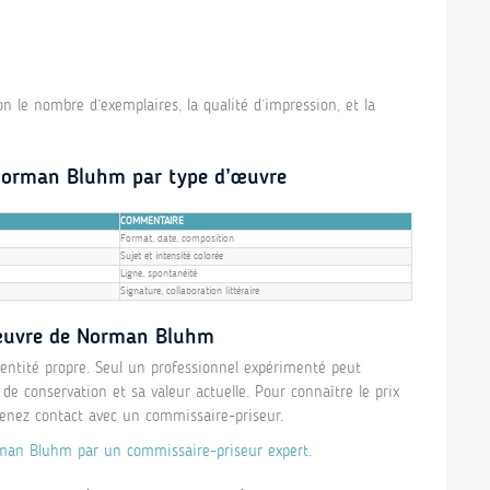
lon le nombre d’exemplaires, la qualité d’impression, et la
e Norman Bluhm par type d’œuvre
COMMENTAIRE
Format, date, composition
Sujet et intensité colorée
Ligne, spontanéité
Signature, collaboration littéraire
 œuvre de Norman Bluhm
tité propre. Seul un professionnel expérimenté peut
 de conservation et sa valeur actuelle. Pour connaître le prix
renez contact avec un commissaire-priseur.
rman Bluhm par un commissaire-priseur expert
.