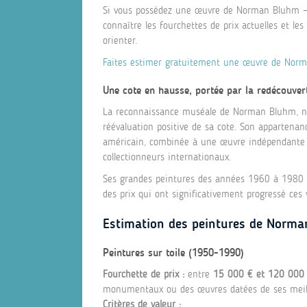
Si vous possédez une œuvre de Norman Bluhm — d
connaître les fourchettes de prix actuelles et les
orienter.
Faites estimer gratuitement une œuvre de Norm
Une cote en hausse, portée par la redécouvert
La reconnaissance muséale de Norman Bluhm, n
réévaluation positive de sa cote. Son appartenan
américain, combinée à une œuvre indépendante et
collectionneurs internationaux.
Ses grandes peintures des années 1960 à 1980 s
des prix qui ont significativement progressé ces
Estimation des peintures de Norm
Peintures sur toile (1950-1990)
Fourchette de prix :
entre
15 000 € et 120 000
monumentaux ou des œuvres datées de ses meill
Critères de valeur :