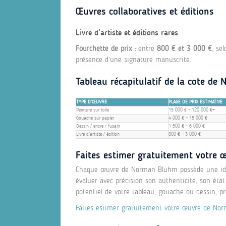
Œuvres collaboratives et éditions
Livre d’artiste et éditions rares
Fourchette de prix :
entre
800 € et 3 000 €
, se
présence d’une signature manuscrite.
Tableau récapitulatif de la cote d
TYPE D’ŒUVRE
PLAGE DE PRIX ESTIMATIVE
Peinture sur toile
15 000 € – 120 000 €+
Gouache sur papier
4 000 € – 15 000 €
Dessin / encre / fusain
1 500 € – 6 000 €
Livre d’artiste / édition
800 € – 3 000 €
Faites estimer gratuitement votre
Chaque œuvre de Norman Bluhm possède une iden
évaluer avec précision son authenticité, son état
potentiel de votre tableau, gouache ou dessin, p
Faites estimer gratuitement votre œuvre de No