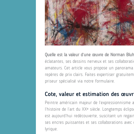
Quelle est la valeur d’une œuvre de Norman Bl
éclatantes, ses dessins nerveux et ses collaborat
amateurs. Cet article vous propose un panorama c
repères de prix clairs. Faites expertiser gratu
priseur spécialisé via notre formulaire.
Cote, valeur et estimation des œu
Peintre américain majeur de l’expressionnisme 
l’histoire de l’art du XXᵉ siècle. Longtemps écl
est aujourd’hui redécouverte, suscitant un regain 
ses encres puissantes et ses collaborations ave
lyrique.