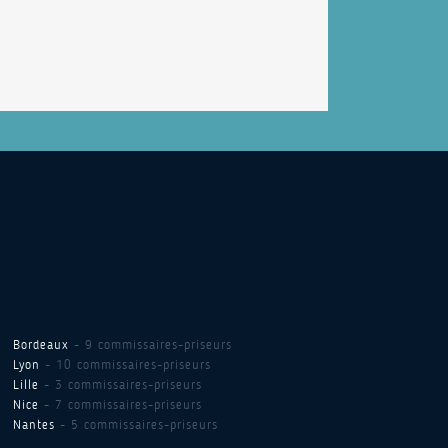
Bordeaux
- 9 commissaires-priseurs
Lyon
- 10 commissaires-priseurs
Lille
- 3 commissaires-priseurs
Nice
- 7 commissaires-priseurs
Nantes
- 5 commissaires-priseurs