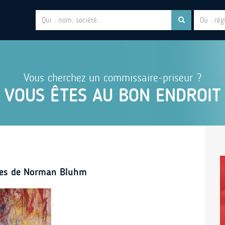
Vous cherchez un commissaire-priseur ?
VOUS ÊTES AU BON ENDROIT
vres de Norman Bluhm