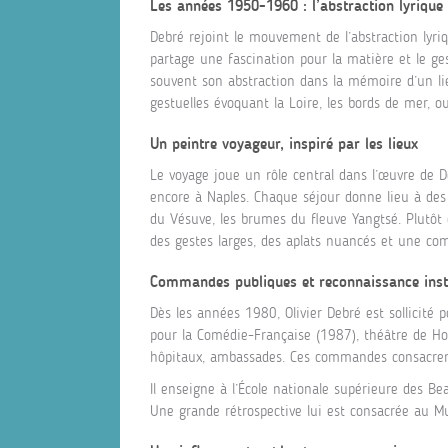
Les années 1950-1960 : l’abstraction lyrique 
Debré rejoint le mouvement de l’abstraction lyri
partage une fascination pour la matière et le ges
souvent son abstraction dans la mémoire d’un lie
gestuelles évoquant la Loire, les bords de mer, ou 
Un peintre voyageur, inspiré par les lieux
Le voyage joue un rôle central dans l’œuvre de D
encore à Naples. Chaque séjour donne lieu à des s
du Vésuve, les brumes du fleuve Yangtsé. Plutôt 
des gestes larges, des aplats nuancés et une comp
Commandes publiques et reconnaissance insti
Dès les années 1980, Olivier Debré est sollicit
pour la Comédie-Française (1987), théâtre de Ho
hôpitaux, ambassades. Ces commandes consacren
Il enseigne à l’École nationale supérieure des B
Une grande rétrospective lui est consacrée au Mu