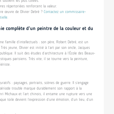
 souvent les plus cotées.
es répertoriées renforcent la valeur.
tre œuvre de Olivier Debré ?
Contactez un commissaire-
ielle
.
hie complète d’un peintre de la couleur et du
e famille d’intellectuels : son père, Robert Debré, est un
s jeune, Olivier est initié à l’art par son oncle, Jacques
ublique. Il suit des études d’architecture à l’École des Beaux-
stiques parisiens. Très vite, il se tourne vers la peinture,
ériste.
ratifs : paysages, portraits, scènes de guerre. Il s’engage
 période trouble marque durablement son rapport à la
nri Michaux et l’art chinois, il entame une rupture vers une
haque toile devient l’expression d’une émotion, d’un lieu, d’un