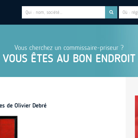
Vous cherchez un commissaire-priseur ?
VOUS ÊTES AU BON ENDROIT
es de Olivier Debré