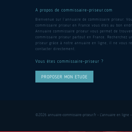
A propos de commissaire-priseur.com
Bienvenue sur l’annuaire de commissaire priseur. Vo
commissaire priseur en France vous êtes au bon endro
Annuaire commissaire priseur vous permet de trouver
commissaire priseur partout en France. Recherchez 
priseur grâce à notre annuaire en ligne, il ne vous re
contacter directement.
Vous êtes commissaire-priseur ?
PROPOSER MON ETUDE
©2026 annuaire-commissaire-priseur.fr - L'annuaire en ligne -