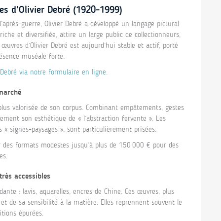
es d’Olivier Debré (1920-1999)
’après-guerre, Olivier Debré a développé un langage pictural
iche et diversifiée, attire un large public de collectionneurs,
vres d’Olivier Debré est aujourd’hui stable et actif, porté
ésence muséale forte.
Debré via notre formulaire en ligne
.
 marché
la plus valorisée de son corpus. Combinant empâtements, gestes
inement son esthétique de « l’abstraction fervente ». Les
 signes-paysages », sont particulièrement prisées.
 des formats modestes jusqu’à plus de 150 000 € pour des
es.
très accessibles
dante : lavis, aquarelles, encres de Chine. Ces œuvres, plus
t de sa sensibilité à la matière. Elles reprennent souvent le
tions épurées.