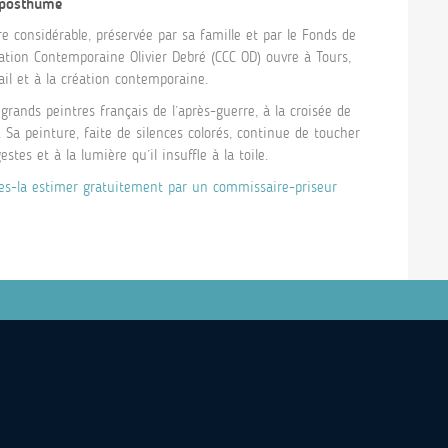
 posthume
e considérable, préservée par sa famille et par le Fonds de
éation Contemporaine Olivier Debré (CCC OD) ouvre à Tours,
il et à la création contemporaine.
rands peintres français de l’après-guerre, à la croisée de
 Sa peinture, faite de silences colorés, continue de toucher
stes et à la lumière qu’il insuffle à la toile.
tes-la estimer gratuitement par un commissaire-priseur