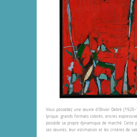
Vous possédez une œuvre d’Olivier Debré (1920-1
lyrique, grands formats colorés, encres expressi
possède sa propre dynamique de marché. Cette pa
ses œuvres, leur estimation et les critères de val