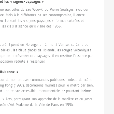
et les « signes-paysages »
que aux côtés de Zao Wou-Ki ou Pierre Soulages, avec qui il
te. Mais à la différence de ses contemporains, il ancre
u. Ce sont les « signes-paysages », formes colorées et
les ciels d’Islande qu’il visite dès 1953.
ebré. Il peint en Norvège, en Chine, à Venise, au Caire ou
éries : les bleus glacés de l’Islande, les rouges volcaniques
que de représenter ces paysages, il en restitue l’essence par
osition réduite à l’essentiel.
tutionnelle
é pour de nombreuses commandes publiques : rideau de scène
ng Kong (1997), décorations murales pour le métro parisien,
t une œuvre accessible, monumentale, et pourtant intime.
eaux-Arts, partageant son approche de la matière et du geste.
sée d’Art Moderne de la Ville de Paris en 1995.