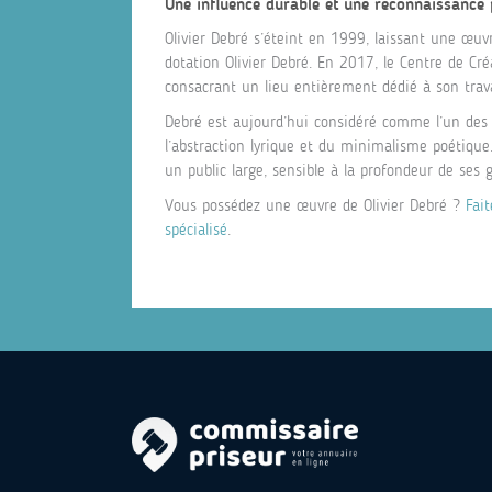
Une influence durable et une reconnaissance
Olivier Debré s’éteint en 1999, laissant une œuvr
dotation Olivier Debré. En 2017, le Centre de Cr
consacrant un lieu entièrement dédié à son trava
Debré est aujourd’hui considéré comme l’un des g
l’abstraction lyrique et du minimalisme poétique.
un public large, sensible à la profondeur de ses ge
Vous possédez une œuvre de Olivier Debré ?
Fai
spécialisé
.