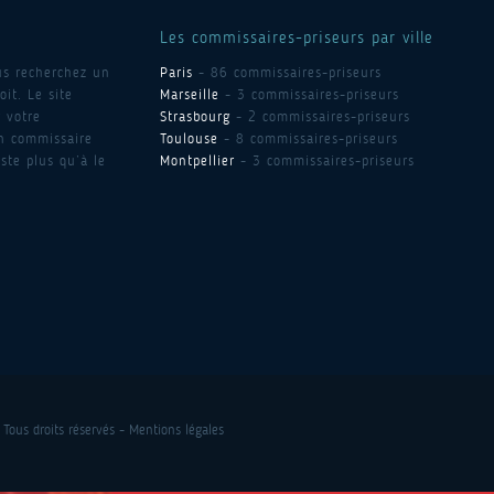
Les commissaires-priseurs par ville
us recherchez un
Paris
- 86 commissaires-priseurs
it. Le site
Marseille
- 3 commissaires-priseurs
 votre
Strasbourg
- 2 commissaires-priseurs
un commissaire
Toulouse
- 8 commissaires-priseurs
ste plus qu’à le
Montpellier
- 3 commissaires-priseurs
 Tous droits réservés -
Mentions légales