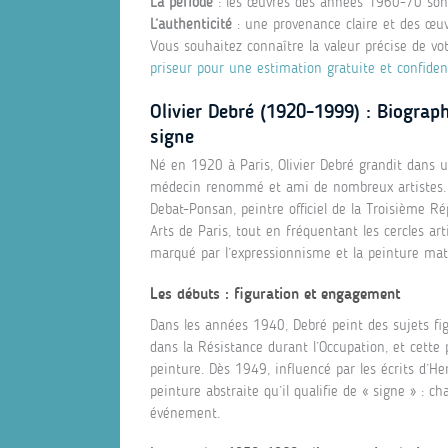
La période
: les œuvres des années 1960-70 sont
L’authenticité
: une provenance claire et des œuvr
Vous souhaitez connaître la valeur précise de vo
priseur pour une estimation gratuite et confident
Olivier Debré (1920-1999) : Biograp
signe
Né en 1920 à Paris, Olivier Debré grandit dans un
médecin renommé et ami de nombreux artistes. Trè
Debat-Ponsan, peintre officiel de la Troisième Rép
Arts de Paris, tout en fréquentant les cercles arti
marqué par l’expressionnisme et la peinture mati
Les débuts : figuration et engagement
Dans les années 1940, Debré peint des sujets figu
dans la Résistance durant l’Occupation, et cette
peinture. Dès 1949, influencé par les écrits d’He
peinture abstraite qu’il qualifie de « signe » : c
événement.