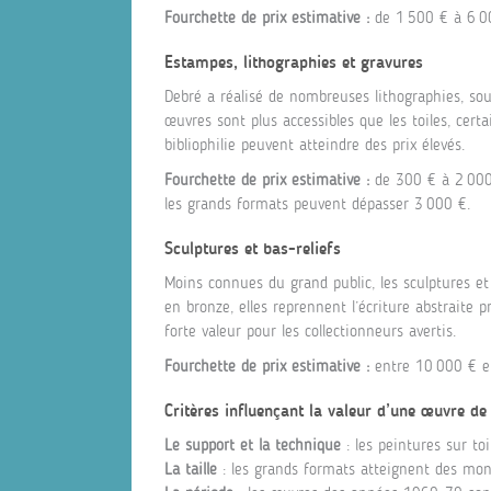
Fourchette de prix estimative :
de 1 500 € à 6 000
Estampes, lithographies et gravures
Debré a réalisé de nombreuses lithographies, sou
œuvres sont plus accessibles que les toiles, cer
bibliophilie peuvent atteindre des prix élevés.
Fourchette de prix estimative :
de 300 € à 2 000 
les grands formats peuvent dépasser 3 000 €.
Sculptures et bas-reliefs
Moins connues du grand public, les sculptures et 
en bronze, elles reprennent l’écriture abstraite 
forte valeur pour les collectionneurs avertis.
Fourchette de prix estimative :
entre 10 000 € et
Critères influençant la valeur d’une œuvre de
Le support et la technique
: les peintures sur toi
La taille
: les grands formats atteignent des mon