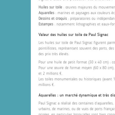
Huiles sur toile
: œuvres majeures du mouvement
Aquarelles
: marines et paysages aux couleurs éc
Dessins et croquis
: préparatoires ou indépendan
Estampes
: notamment lithographies et eaux-for
Valeur des huiles sur toile de Paul Signac
Les huiles sur toile de Paul Signac figurent parm
pointillistes, représentant souvent des ports, de
des prix très élevés.
Pour une huile de petit format (30 x 40 cm) : 
Pour une œuvre de format moyen (60 x 80 cm)
et 2 millions €.
Les toiles monumentales ou historiques (avant 1
millions €.
Aquarelles : un marché dynamique et très di
Paul Signac a réalisé des centaines d’aquarelles,
urbains, de marines, ou de vues de ports françai
prisées, en particulier lorsqu’elles sont bien cons