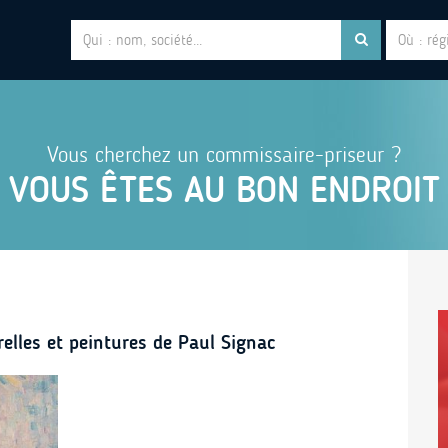
Vous cherchez un commissaire-priseur ?
VOUS ÊTES AU BON ENDROIT
relles et peintures de Paul Signac