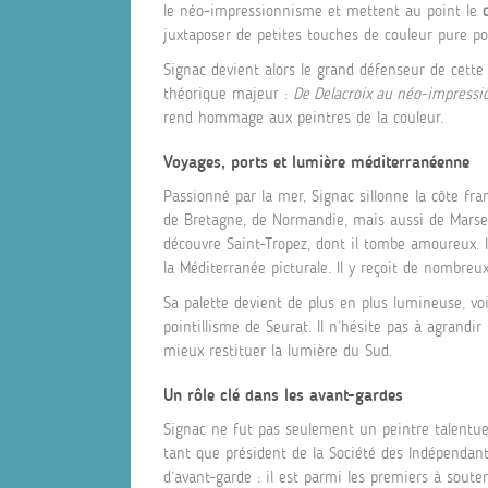
le néo-impressionnisme et mettent au point le
juxtaposer de petites touches de couleur pure po
Signac devient alors le grand défenseur de cette 
théorique majeur :
De Delacroix au néo-impress
rend hommage aux peintres de la couleur.
Voyages, ports et lumière méditerranéenne
Passionné par la mer, Signac sillonne la côte fran
de Bretagne, de Normandie, mais aussi de Marseil
découvre Saint-Tropez, dont il tombe amoureux. I
la Méditerranée picturale. Il y reçoit de nombreux
Sa palette devient de plus en plus lumineuse, vo
pointillisme de Seurat. Il n’hésite pas à agrandir 
mieux restituer la lumière du Sud.
Un rôle clé dans les avant-gardes
Signac ne fut pas seulement un peintre talentue
tant que président de la Société des Indépendants
d’avant-garde : il est parmi les premiers à soute