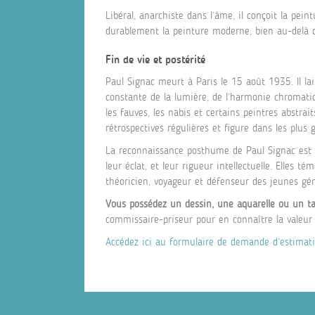
Libéral, anarchiste dans l’âme, il conçoit la pei
durablement la peinture moderne, bien au-delà d
Fin de vie et postérité
Paul Signac meurt à Paris le 15 août 1935. Il l
constante de la lumière, de l’harmonie chromatiq
les fauves, les nabis et certains peintres abstrait
rétrospectives régulières et figure dans les plus 
La reconnaissance posthume de Paul Signac est s
leur éclat, et leur rigueur intellectuelle. Elles t
théoricien, voyageur et défenseur des jeunes gén
Vous possédez un dessin, une aquarelle ou un ta
commissaire-priseur pour en connaître la valeur 
Accédez ici au formulaire de demande d’estimati