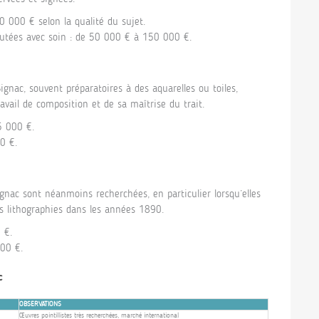
0 000 € selon la qualité du sujet.
cutées avec soin : de 50 000 € à 150 000 €.
gnac, souvent préparatoires à des aquarelles ou toiles,
ravail de composition et de sa maîtrise du trait.
5 000 €.
0 €.
ignac sont néanmoins recherchées, en particulier lorsqu’elles
rs lithographies dans les années 1890.
 €.
000 €.
c
OBSERVATIONS
Œuvres pointillistes très recherchées, marché international