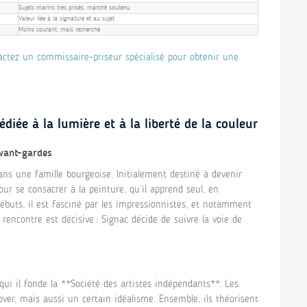
Sujets marins très prisés, marché soutenu
Valeur liée à la signature et au sujet
Moins courant, mais recherché
ctez un commissaire-priseur spécialisé pour obtenir une
diée à la lumière et à la liberté de la couleur
avant-gardes
ns une famille bourgeoise. Initialement destiné à devenir
ur se consacrer à la peinture, qu’il apprend seul, en
débuts, il est fasciné par les impressionnistes, et notamment
rencontre est décisive : Signac décide de suivre la voie de
ui il fonde la **Société des artistes indépendants**. Les
er, mais aussi un certain idéalisme. Ensemble, ils théorisent