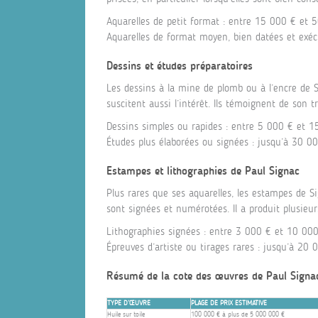
Aquarelles de petit format : entre 15 000 € et 5
Aquarelles de format moyen, bien datées et exé
Dessins et études préparatoires
Les dessins à la mine de plomb ou à l’encre de Si
suscitent aussi l’intérêt. Ils témoignent de son t
Dessins simples ou rapides : entre 5 000 € et 1
Études plus élaborées ou signées : jusqu’à 30 00
Estampes et lithographies de Paul Signac
Plus rares que ses aquarelles, les estampes de S
sont signées et numérotées. Il a produit plusieu
Lithographies signées : entre 3 000 € et 10 000
Épreuves d’artiste ou tirages rares : jusqu’à 20 
Résumé de la cote des œuvres de Paul Signa
TYPE D’ŒUVRE
PLAGE DE PRIX ESTIMATIVE
Huile sur toile
100 000 € à plus de 5 000 000 €