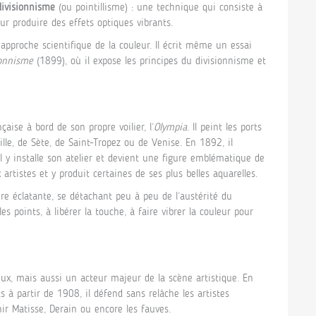
divisionnisme
(ou pointillisme) : une technique qui consiste à
ur produire des effets optiques vibrants.
approche scientifique de la couleur. Il écrit même un essai
ionnisme
(1899), où il expose les principes du divisionnisme et
çaise à bord de son propre voilier, l’
Olympia
. Il peint les ports
le, de Sète, de Saint-Tropez ou de Venise. En 1892, il
l y installe son atelier et devient une figure emblématique de
 artistes et y produit certaines de ses plus belles aquarelles.
ire éclatante, se détachant peu à peu de l’austérité du
les points, à libérer la touche, à faire vibrer la couleur pour
ux, mais aussi un acteur majeur de la scène artistique. En
 à partir de 1908, il défend sans relâche les artistes
nir Matisse, Derain ou encore les fauves.