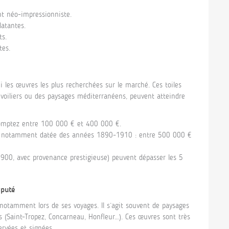
 néo-impressionniste.
latantes.
ts.
tes.
i les œuvres les plus recherchées sur le marché. Ces toiles
s voiliers ou des paysages méditerranéens, peuvent atteindre
comptez entre 100 000 € et 400 000 €.
, notamment datée des années 1890-1910 : entre 500 000 €
900, avec provenance prestigieuse) peuvent dépasser les 5
sputé
 notamment lors de ses voyages. Il s’agit souvent de paysages
s (Saint-Tropez, Concarneau, Honfleur…). Ces œuvres sont très
ervées et signées.