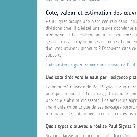
Cote, valeur et estimation des œuv
Paul Signac occupe une place centrale dans l’his
divisionnisme, il a laissé une œuvre abondante e
international. Les collectionneurs recherchent aus
ses dessins au crayon ou ses estampes. Comment 
d’œuvres trouvent preneurs ? Découvrez dans ce 
supports.
Faites estimer gratuitement une œuvre de Paul S
Une cote tirée vers le haut par l’exigence pic
La notoriété muséale de Paul Signac est incontes
publiques mondiales. Cet ancrage historique, ren
une cote stable et croissante. Les amateurs appr
l’harmonie chromatique de ses paysages portuai
internationale, notamment pour les œuvres réal
Quels types d’œuvres a réalisé Paul Signac ?
Signac a laissé une production très diversifiée :