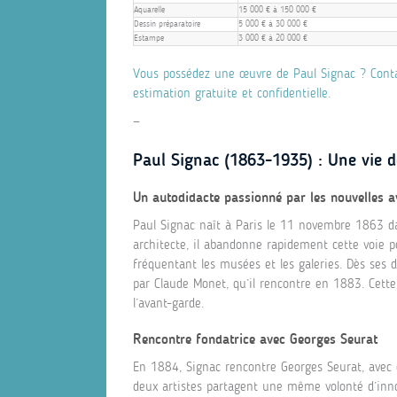
Aquarelle
15 000 € à 150 000 €
Dessin préparatoire
5 000 € à 30 000 €
Estampe
3 000 € à 20 000 €
Vous possédez une œuvre de Paul Signac ? Conta
estimation gratuite et confidentielle.
—
Paul Signac (1863-1935) : Une vie dé
Un autodidacte passionné par les nouvelles 
Paul Signac naît à Paris le 11 novembre 1863 da
architecte, il abandonne rapidement cette voie po
fréquentant les musées et les galeries. Dès ses 
par Claude Monet, qu’il rencontre en 1883. Cette 
l’avant-garde.
Rencontre fondatrice avec Georges Seurat
En 1884, Signac rencontre Georges Seurat, avec q
deux artistes partagent une même volonté d’innov