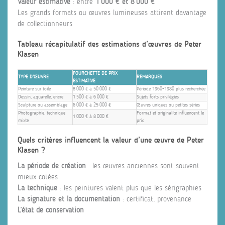
Valeur estimative
: entre
1 000 € et 8 000 €
Les grands formats ou œuvres lumineuses attirent davantage
de collectionneurs
Tableau récapitulatif des estimations d’œuvres de Peter
Klasen
FOURCHETTE DE PRIX
TYPE D’ŒUVRE
REMARQUES
ESTIMATIVE
Peinture sur toile
8 000 € à 50 000 €
Période 1960-1980 plus recherchée
Dessin, aquarelle, encre
1 500 € à 6 000 €
Sujets forts privilégiés
Sculpture ou assemblage
6 000 € à 25 000 €
Œuvres uniques ou petites séries
Photographie, technique
Format et originalité influencent le
1 000 € à 8 000 €
mixte
prix
Quels critères influencent la valeur d’une œuvre de Peter
Klasen ?
La période de création
: les œuvres anciennes sont souvent
mieux cotées
La technique
: les peintures valent plus que les sérigraphies
La signature et la documentation
: certificat, provenance
L’état de conservation