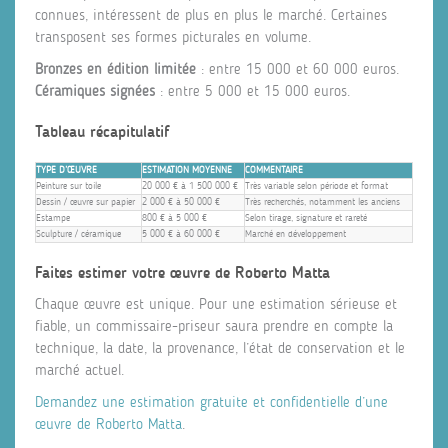
connues, intéressent de plus en plus le marché. Certaines
transposent ses formes picturales en volume.
Bronzes en édition limitée
: entre 15 000 et 60 000 euros.
Céramiques signées
: entre 5 000 et 15 000 euros.
Tableau récapitulatif
TYPE D’ŒUVRE
ESTIMATION MOYENNE
COMMENTAIRE
Peinture sur toile
20 000 € à 1 500 000 €
Très variable selon période et format
Dessin / œuvre sur papier
2 000 € à 50 000 €
Très recherchés, notamment les anciens
Estampe
800 € à 5 000 €
Selon tirage, signature et rareté
Sculpture / céramique
5 000 € à 60 000 €
Marché en développement
Faites estimer votre œuvre de Roberto Matta
Chaque œuvre est unique. Pour une estimation sérieuse et
fiable, un commissaire-priseur saura prendre en compte la
technique, la date, la provenance, l’état de conservation et le
marché actuel.
Demandez une estimation gratuite et confidentielle d’une
œuvre de Roberto Matta
.