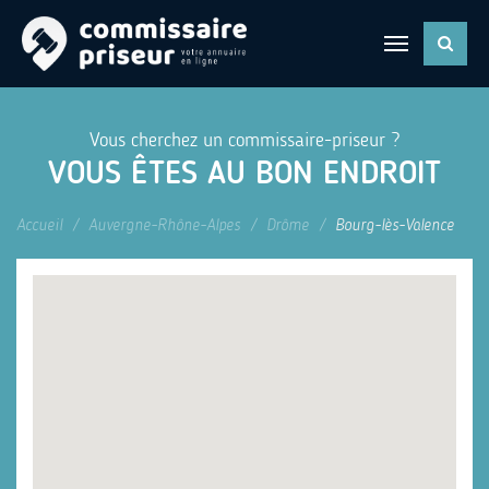
Vous cherchez un commissaire-priseur ?
VOUS ÊTES AU BON ENDROIT
Accueil
Auvergne-Rhône-Alpes
Drôme
Bourg-lès-Valence