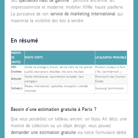
Ses
spécialités haut de gamme
: peinture ancienne, art
impressionniste et moderne, mobilier XVIIIe, haute joaillerie.
La puissance de son
service de marketing international
, qui
maximise la visibilité des lots à vendre.
En résumé
MAISON
DE
POINTS FORTS
LOCALISATION PRINCIPALE
VENTES
NEO
Ventes de prestige à Drouot, service client de très grande
Plusieurs bureaux à Paris
Enchères
qualité, descriptions détaillées, très bons résultats
(15e, Saint-Germain…)
Ventes thématiques, rayonnement européen, lieux
Rond-point des Champs-
Artcurial
prestigieux
Élysées
Réseau international, spécialités d’exception, clientèle
Sotheby’s
Faubourg Saint-Honoré
mondiale
Besoin d’une estimation gratuite à Paris ?
Que vous possédiez un tableau ancien, un bijou Art déco, une
montre de collection ou un objet design, vous pouvez
demander une estimation gratuite
via notre formulaire dédié.