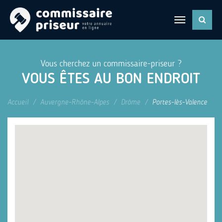
Vous cherchez un commissaire-priseur ?
VOUS ÊTES AU BON ENDROIT
Accueil
Auvergne-Rhône-Alpes
Drôme
Portes-lès-Valence