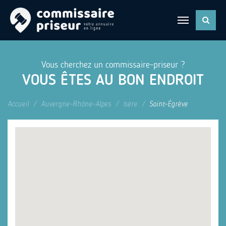
Vous cherchez un commissaire-priseur ?
VOUS ÊTES AU BON ENDROIT
Accueil
Auvergne-Rhône-Alpes
Isère
Saint-Égrève