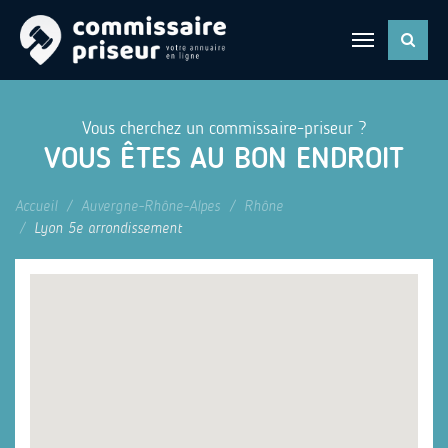
Vous cherchez un commissaire-priseur ?
VOUS ÊTES AU BON ENDROIT
Accueil
Auvergne-Rhône-Alpes
Rhône
Lyon 5e arrondissement