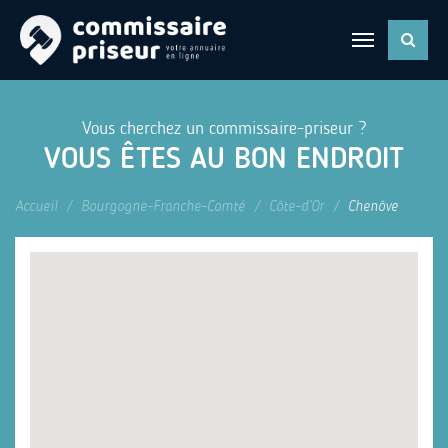
Vous cherchez un commissaire-priseur ?
VOUS ÊTES AU BON ENDROIT
Accueil
Bourgogne-Franche-Comté
Côte-d’Or
Chenôve