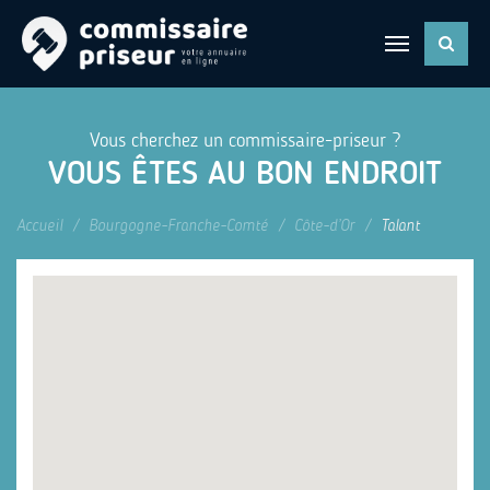
Vous cherchez un commissaire-priseur ?
VOUS ÊTES AU BON ENDROIT
Accueil
Bourgogne-Franche-Comté
Côte-d’Or
Talant