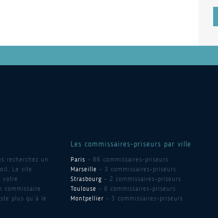
Les commissaires-priseurs par ville
us recherchez un
Paris
- 86 commissaires-priseurs
it. Le site
Marseille
- 3 commissaires-priseurs
 votre
Strasbourg
- 2 commissaires-priseurs
un commissaire
Toulouse
- 8 commissaires-priseurs
ste plus qu’à le
Montpellier
- 3 commissaires-priseurs