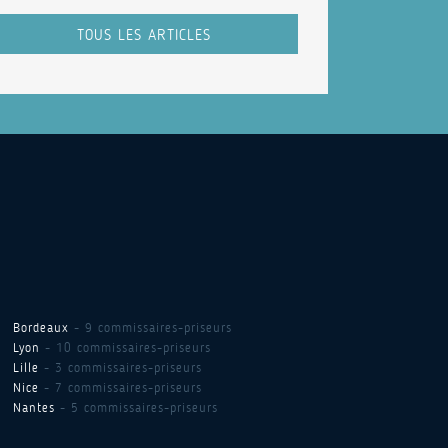
TOUS LES ARTICLES
Bordeaux
- 9 commissaires-priseurs
Lyon
- 10 commissaires-priseurs
Lille
- 3 commissaires-priseurs
Nice
- 7 commissaires-priseurs
Nantes
- 5 commissaires-priseurs