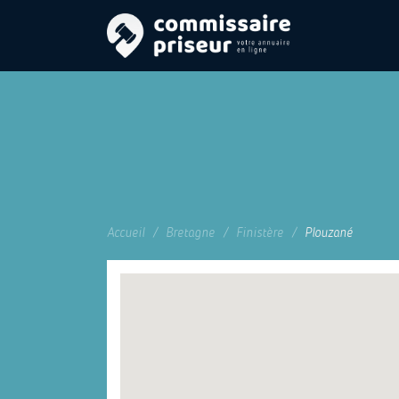
Accueil
Bretagne
Finistère
Plouzané