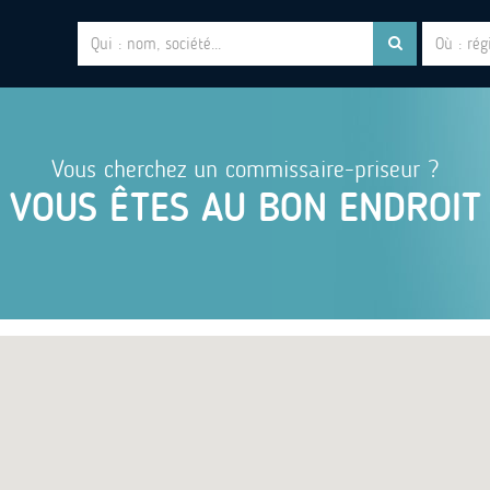
Vous cherchez un commissaire-priseur ?
VOUS ÊTES AU BON ENDROIT