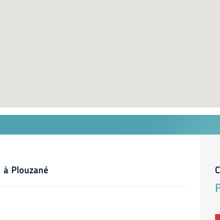
s à Plouzané
C