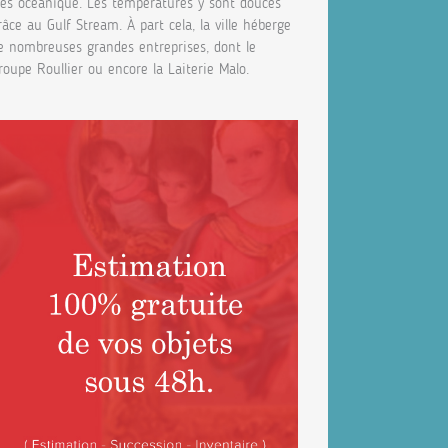
rès océanique. Les températures y sont douces
râce au Gulf Stream. À part cela, la ville héberge
e nombreuses grandes entreprises, dont le
roupe Roullier ou encore la Laiterie Malo.