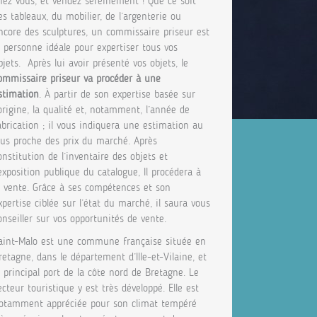
hez vous, et vendez sereinement ! Que ce soit
es tableaux, du mobilier, de l’argenterie ou
ncore des sculptures, un commissaire priseur est
a personne idéale pour expertiser tous vos
bjets. Après lui avoir présenté vos objets, le
ommissaire priseur va procéder à une
stimation
. À partir de son expertise basée sur
’origine, la qualité et, notamment, l’année de
abrication ; il vous indiquera une estimation au
lus proche des prix du marché. Après
onstitution de l’inventaire des objets et
’exposition publique du catalogue, Il procédera à
a vente. Grâce à ses compétences et son
xpertise ciblée sur l’état du marché, il saura vous
onseiller sur vos opportunités de vente.
aint-Malo est une commune française située en
retagne, dans le département d’Ille-et-Vilaine, et
e principal port de la côte nord de Bretagne. Le
ecteur touristique y est très développé. Elle est
otamment appréciée pour son climat tempéré