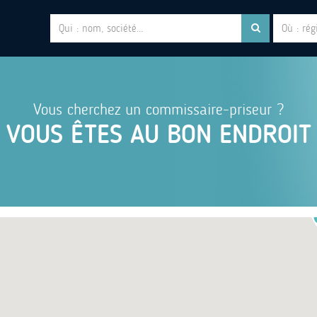
Vous cherchez un commissaire-priseur ?
VOUS ÊTES AU BON ENDROIT