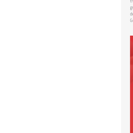
t
g
d
G