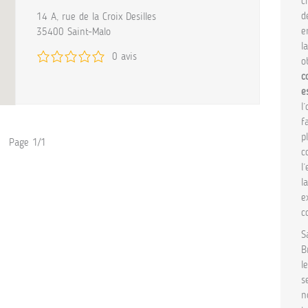
c
d
14 A, rue de la Croix Desilles
e
35400 Saint-Malo
l
0 avis
o
c
e
l
f
p
Page 1/1
c
l
l
e
c
S
B
l
s
n