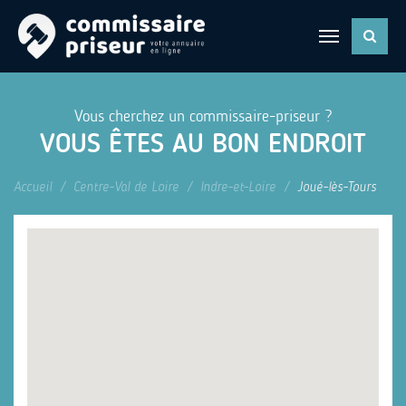
Vous cherchez un commissaire-priseur ?
VOUS ÊTES AU BON ENDROIT
Accueil
Centre-Val de Loire
Indre-et-Loire
Joué-lès-Tours