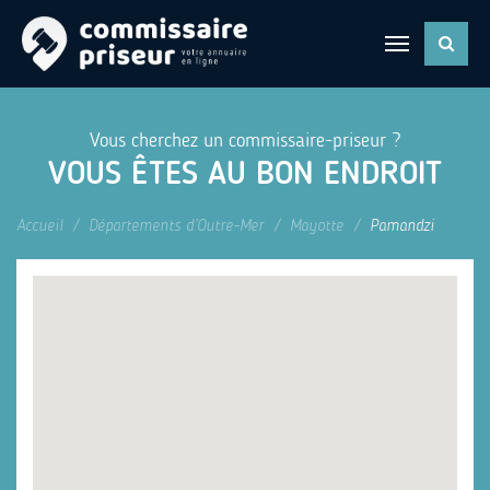
Vous cherchez un commissaire-priseur ?
VOUS ÊTES AU BON ENDROIT
Accueil
Départements d’Outre-Mer
Mayotte
Pamandzi