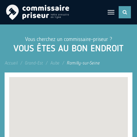
Vous cherchez un commissaire-priseur ?
VOUS ÊTES AU BON ENDROIT
Accueil
Grand-Est
Aube
Romilly-sur-Seine