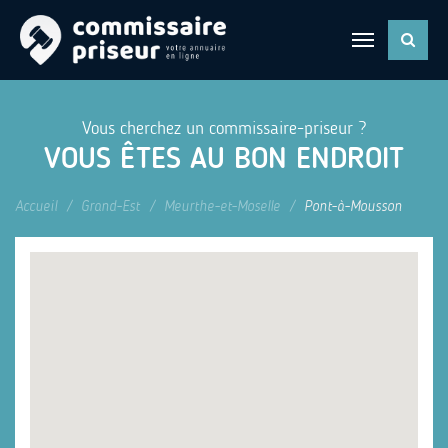
Vous cherchez un commissaire-priseur ?
VOUS ÊTES AU BON ENDROIT
Accueil
Grand-Est
Meurthe-et-Moselle
Pont-à-Mousson