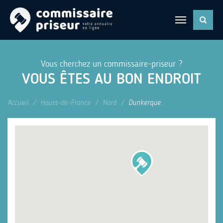
Vous cherchez un commissaire-priseur ?
VOUS ÊTES AU BON ENDROIT
Accueil
Hauts-de-France
Nord
Dunkerque