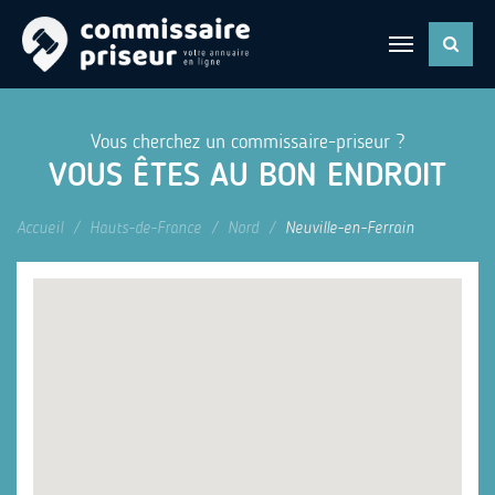
Vous cherchez un commissaire-priseur ?
VOUS ÊTES AU BON ENDROIT
Accueil
Hauts-de-France
Nord
Neuville-en-Ferrain