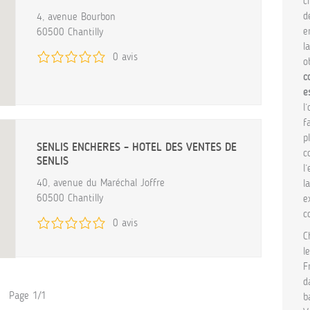
c
d
4, avenue Bourbon
e
60500 Chantilly
l
0 avis
o
c
e
l
f
p
SENLIS ENCHERES – HOTEL DES VENTES DE
c
SENLIS
l
40, avenue du Maréchal Joffre
l
60500 Chantilly
e
c
0 avis
C
l
F
d
Page 1/1
b