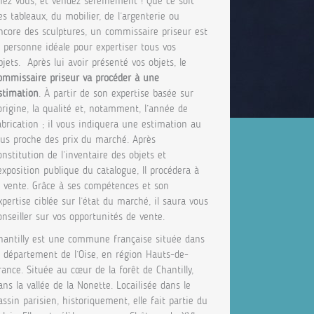
hez vous, et vendez sereinement ! Que ce soit
es tableaux, du mobilier, de l’argenterie ou
ncore des sculptures, un commissaire priseur est
a personne idéale pour expertiser tous vos
bjets. Après lui avoir présenté vos objets, le
ommissaire priseur va procéder à une
stimation
. À partir de son expertise basée sur
’origine, la qualité et, notamment, l’année de
abrication ; il vous indiquera une estimation au
lus proche des prix du marché. Après
onstitution de l’inventaire des objets et
’exposition publique du catalogue, Il procédera à
a vente. Grâce à ses compétences et son
xpertise ciblée sur l’état du marché, il saura vous
onseiller sur vos opportunités de vente.
hantilly est une commune française située dans
e département de l’Oise, en région Hauts-de-
rance. Située au cœur de la forêt de Chantilly,
ans la vallée de la Nonette. Locailisée dans le
assin parisien, historiquement, elle fait partie du