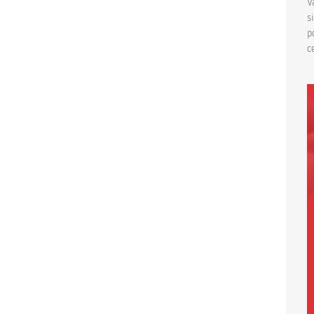
V
s
p
c