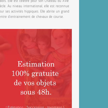
alois. Elle est célèbre pour son Château du XVIe
iècle. Au niveau international, elle est reconnue
our ses activités hippiques. Elle abrite un grand
entre d’entrainement de chevaux de course.