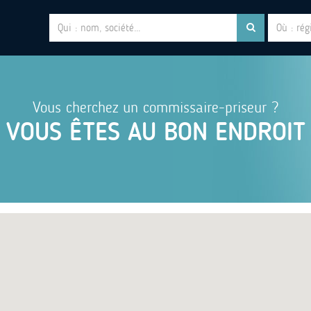
Vous cherchez un commissaire-priseur ?
VOUS ÊTES AU BON ENDROIT