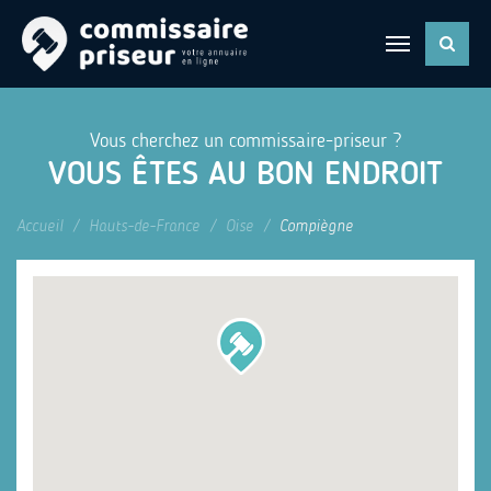
Vous cherchez un commissaire-priseur ?
VOUS ÊTES AU BON ENDROIT
Accueil
Hauts-de-France
Oise
Compiègne