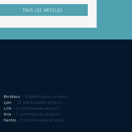
TOUS LES ARTICLES
Bordeaux
- 9 commissaires-priseurs
Lyon
- 10 commissaires-priseurs
Lille
- 3 commissaires-priseurs
Nice
- 7 commissaires-priseurs
Nantes
- 5 commissaires-priseurs