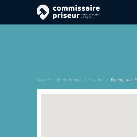
Accueil
Île-de-France
Essonne
Épinay-sous-S