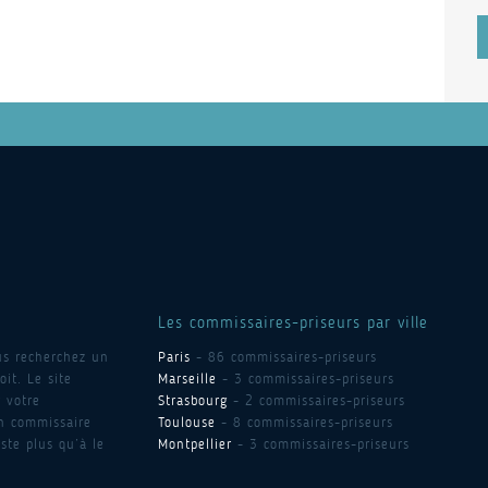
Les commissaires-priseurs par ville
us recherchez un
Paris
- 86 commissaires-priseurs
it. Le site
Marseille
- 3 commissaires-priseurs
 votre
Strasbourg
- 2 commissaires-priseurs
un commissaire
Toulouse
- 8 commissaires-priseurs
ste plus qu’à le
Montpellier
- 3 commissaires-priseurs