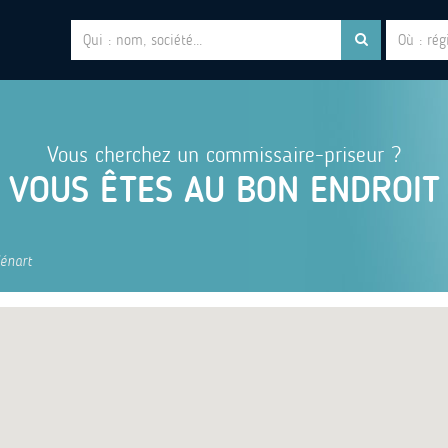
Vous cherchez un commissaire-priseur ?
VOUS ÊTES AU BON ENDROIT
énart