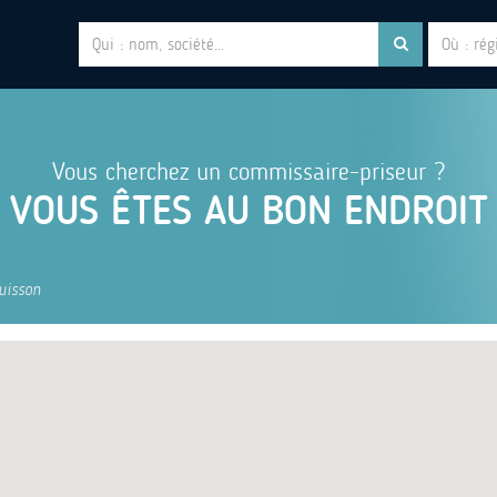
Vous cherchez un commissaire-priseur ?
VOUS ÊTES AU BON ENDROIT
Buisson