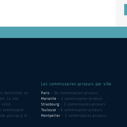
Les commissaires-priseurs par ville
us recherchez un
Paris
- 86 commissaires-priseurs
it. Le site
Marseille
- 3 commissaires-priseurs
 votre
Strasbourg
- 2 commissaires-priseurs
un commissaire
Toulouse
- 8 commissaires-priseurs
ste plus qu’à le
Montpellier
- 3 commissaires-priseurs