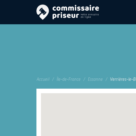
Accueil
Île-de-France
Essonne
Verrières-le-