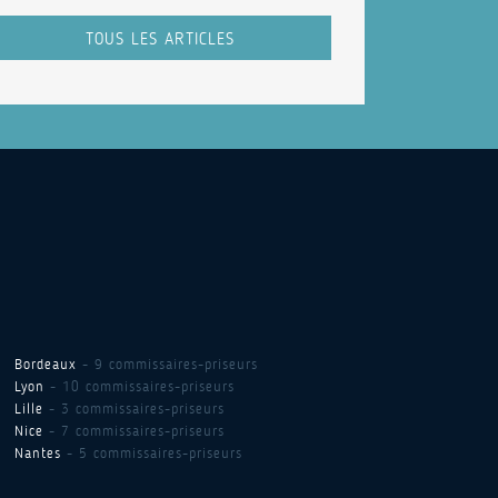
TOUS LES ARTICLES
Bordeaux
- 9 commissaires-priseurs
Lyon
- 10 commissaires-priseurs
Lille
- 3 commissaires-priseurs
Nice
- 7 commissaires-priseurs
Nantes
- 5 commissaires-priseurs