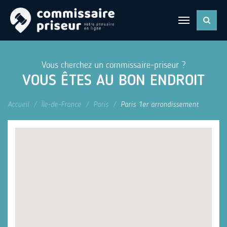
Vous cherchez un commissaire-priseur ?
VOUS ÊTES AU BON ENDROIT
Accueil
Île-de-France
Paris
Paris 1er arrondissement