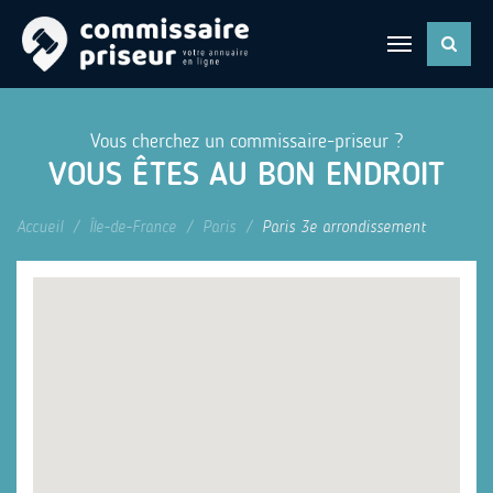
Vous cherchez un commissaire-priseur ?
VOUS ÊTES AU BON ENDROIT
Accueil
Île-de-France
Paris
Paris 3e arrondissement