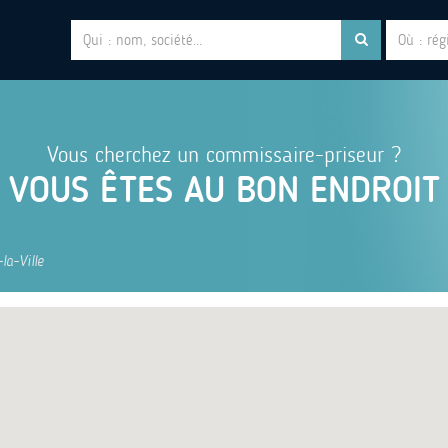
Vous cherchez un commissaire-priseur ?
VOUS ÊTES AU BON ENDROIT
la-Ville