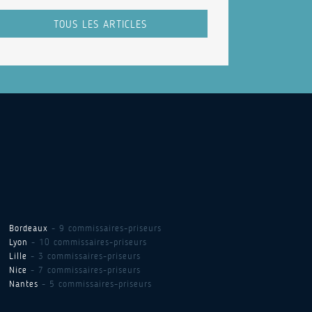
TOUS LES ARTICLES
Bordeaux
- 9 commissaires-priseurs
Lyon
- 10 commissaires-priseurs
Lille
- 3 commissaires-priseurs
Nice
- 7 commissaires-priseurs
Nantes
- 5 commissaires-priseurs