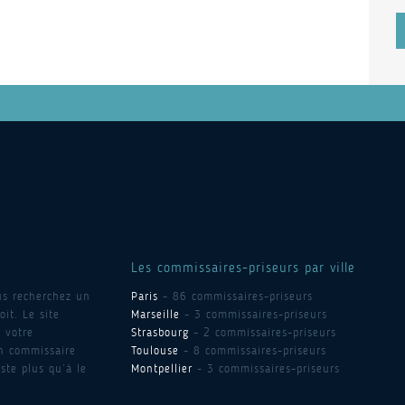
Les commissaires-priseurs par ville
us recherchez un
Paris
- 86 commissaires-priseurs
it. Le site
Marseille
- 3 commissaires-priseurs
 votre
Strasbourg
- 2 commissaires-priseurs
un commissaire
Toulouse
- 8 commissaires-priseurs
ste plus qu’à le
Montpellier
- 3 commissaires-priseurs