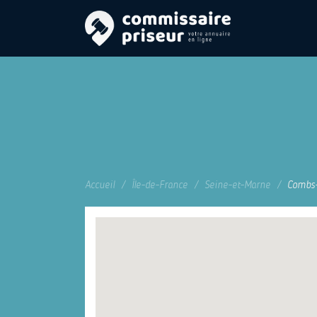
Accueil
Île-de-France
Seine-et-Marne
Combs-