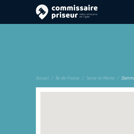
Accueil
Île-de-France
Seine-et-Marne
Dammar