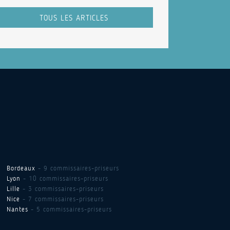
TOUS LES ARTICLES
Bordeaux
- 9 commissaires-priseurs
Lyon
- 10 commissaires-priseurs
Lille
- 3 commissaires-priseurs
Nice
- 7 commissaires-priseurs
Nantes
- 5 commissaires-priseurs