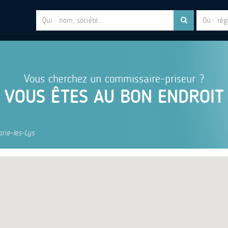
Vous cherchez un commissaire-priseur ?
VOUS ÊTES AU BON ENDROIT
ie-les-Lys