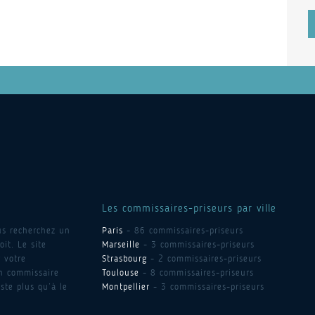
Les commissaires-priseurs par ville
us recherchez un
Paris
- 86 commissaires-priseurs
it. Le site
Marseille
- 3 commissaires-priseurs
 votre
Strasbourg
- 2 commissaires-priseurs
un commissaire
Toulouse
- 8 commissaires-priseurs
ste plus qu’à le
Montpellier
- 3 commissaires-priseurs