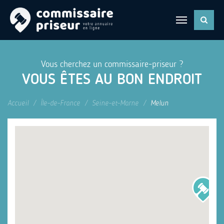
Vous cherchez un commissaire-priseur ?
VOUS ÊTES AU BON ENDROIT
Accueil
Île-de-France
Seine-et-Marne
Melun