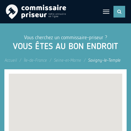
Vous cherchez un commissaire-priseur ?
VOUS ÊTES AU BON ENDROIT
Accueil
Île-de-France
Seine-et-Marne
Savigny-le-Temple