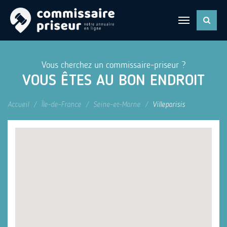
Vous cherchez un commissaire-priseur ?
VOUS ÊTES AU BON ENDROIT
Accueil
Île-de-France
Seine-et-Marne
Villeparisis