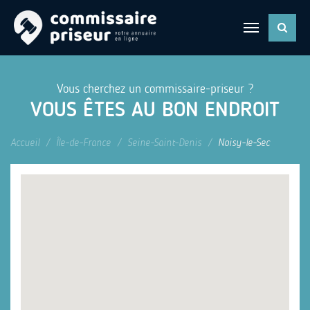
Vous cherchez un commissaire-priseur ?
VOUS ÊTES AU BON ENDROIT
Accueil
Île-de-France
Seine-Saint-Denis
Noisy-le-Sec