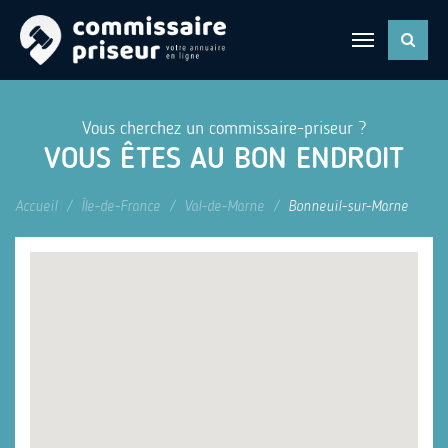
Vous cherchez un commissaire-priseur ?
VOUS ÊTES AU BON ENDROIT
Accueil
Île-de-France
Val-de-Marne
Bonneuil-sur-Marne