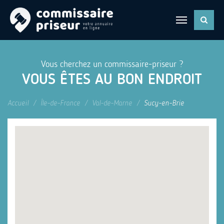
Vous cherchez un commissaire-priseur ?
VOUS ÊTES AU BON ENDROIT
Accueil
Île-de-France
Val-de-Marne
Sucy-en-Brie